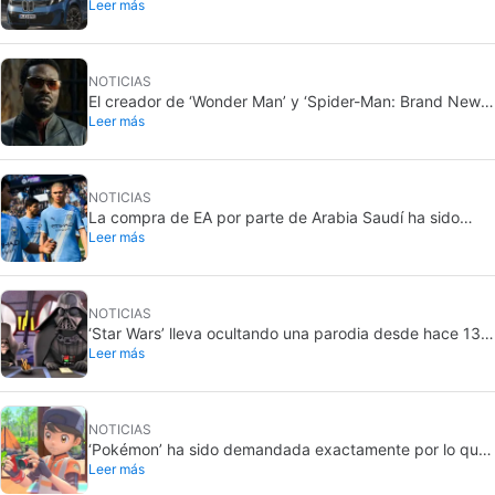
Leer más
en sus pantallas: ¿qué está pasando con Spider-Man?
NOTICIAS
El creador de ‘Wonder Man’ y ‘Spider-Man: Brand New
Leer más
Day’ no entiende por qué la serie fue cancelada
abruptamente rompiéndole el corazón
NOTICIAS
La compra de EA por parte de Arabia Saudí ha sido
Leer más
finalizada, y eso son malas noticias para todos
NOTICIAS
‘Star Wars’ lleva ocultando una parodia desde hace 13
Leer más
años. Ahora por fin la sacará a la luz… pero solo para
unos pocos
NOTICIAS
‘Pokémon’ ha sido demandada exactamente por lo que
Leer más
jamás querría: grabar a gente sin su consentimiento en
el baño