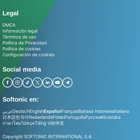
Legal
DMCA
Información legal
Términos de uso
Política de Privacidad
Política de cookies
Configuración de cookies
Social media
Softonic en:
عربي
Deutsch
English
Español
Français
Bahasa Indonesia
Italiano
日本語
한국어
Nederlands
Polski
Português
Русский
Svenska
ภาษาไทย
Türkçe
Tiếng Việt
中文
Copyright SOFTONIC INTERNATIONAL S.A.