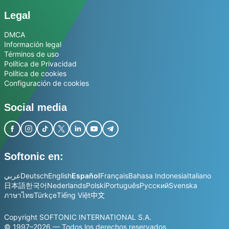
Legal
DMCA
Información legal
Términos de uso
Política de Privacidad
Política de cookies
Configuración de cookies
Social media
Softonic en:
عربي
Deutsch
English
Español
Français
Bahasa Indonesia
Italiano
日本語
한국어
Nederlands
Polski
Português
Русский
Svenska
ภาษาไทย
Türkçe
Tiếng Việt
中文
Copyright SOFTONIC INTERNATIONAL S.A.
© 1997–2026 — Todos los derechos reservados