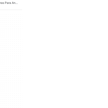
Juegos De Coches Carreras Para Android