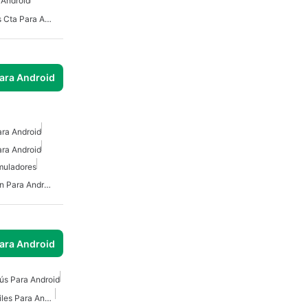
 Android
Rastreador De Autobuses Cta Para Android
para Android
ra Android
ra Android
muladores
Simulador De Conduccion Para Android
para Android
ús Para Android
Juegos De Carreras Móviles Para Android