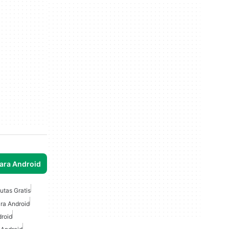
para Android
utas Gratis
ara Android
roid