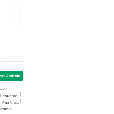
para Android
tobús
Juegos De Simulador De Conducción Para Android
Simulador De Conduccion Para Android
 Android