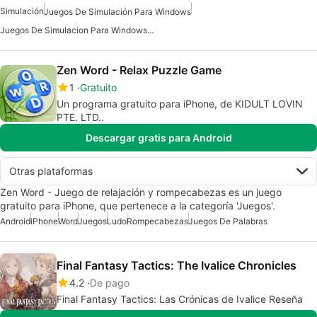
Simulación
Juegos De Simulación Para Windows
Juegos De Simulacion Para Windows 10
Zen Word - Relax Puzzle Game
1
Gratuito
Un programa gratuito para iPhone, de KIDULT LOVIN
PTE. LTD..
Descargar gratis para Android
Otras plataformas
Zen Word - Juego de relajación y rompecabezas es un juego
gratuito para iPhone, que pertenece a la categoría 'Juegos'.
Android
iPhone
Word
Juegos
Ludo
Rompecabezas
Juegos De Palabras
Final Fantasy Tactics: The Ivalice Chronicles
4.2
De pago
Final Fantasy Tactics: Las Crónicas de Ivalice Reseña