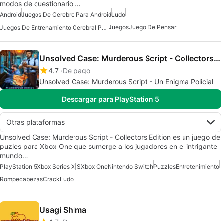
modos de cuestionario,…
Android
Juegos De Cerebro Para Android
Ludo
Juegos
Juego De Pensar
Juegos De Entrenamiento Cerebral Para Android
Unsolved Case: Murderous Script - Collectors Edition
4.7
De pago
Unsolved Case: Murderous Script - Un Enigma Policial
Descargar para PlayStation 5
Otras plataformas
Unsolved Case: Murderous Script - Collectors Edition es un juego de
puzles para Xbox One que sumerge a los jugadores en el intrigante
mundo…
PlayStation 5
Xbox Series X|S
Xbox One
Nintendo Switch
Puzzles
Entretenimiento
Rompecabezas
Crack
Ludo
Usagi Shima