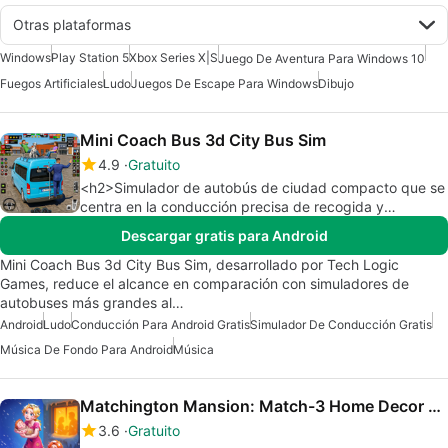
Otras plataformas
Windows
Play Station 5
Xbox Series X|S
Juego De Aventura Para Windows 10
Fuegos Artificiales
Ludo
Juegos De Escape Para Windows
Dibujo
Mini Coach Bus 3d City Bus Sim
4.9
Gratuito
<h2>Simulador de autobús de ciudad compacto que se
centra en la conducción precisa de recogida y
entrega</h2>
Descargar gratis para Android
Mini Coach Bus 3d City Bus Sim, desarrollado por Tech Logic
Games, reduce el alcance en comparación con simuladores de
autobuses más grandes al…
Android
Ludo
Conducción Para Android Gratis
Simulador De Conducción Gratis
Música De Fondo Para Android
Música
Matchington Mansion: Match-3 Home Decor Adventure
3.6
Gratuito