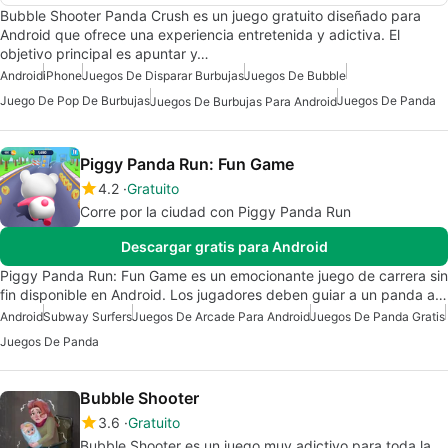
Bubble Shooter Panda Crush es un juego gratuito diseñado para
Android que ofrece una experiencia entretenida y adictiva. El
objetivo principal es apuntar y…
Android
iPhone
Juegos De Disparar Burbujas
Juegos De Bubble
Juego De Pop De Burbujas
Juegos De Panda
Juegos De Burbujas Para Android
Piggy Panda Run: Fun Game
4.2
Gratuito
Corre por la ciudad con Piggy Panda Run
Descargar gratis para Android
Piggy Panda Run: Fun Game es un emocionante juego de carrera sin
fin disponible en Android. Los jugadores deben guiar a un panda a…
Android
Subway Surfers
Juegos De Arcade Para Android
Juegos De Panda Gratis
Juegos De Panda
Bubble Shooter
3.6
Gratuito
Bubble Shooter es un juego muy adictivo para toda la