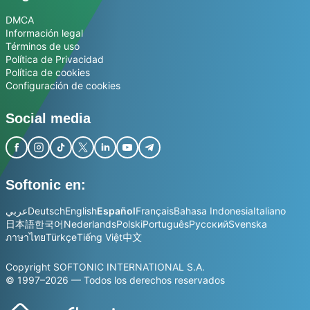
DMCA
Información legal
Términos de uso
Política de Privacidad
Política de cookies
Configuración de cookies
Social media
Softonic en:
عربي
Deutsch
English
Español
Français
Bahasa Indonesia
Italiano
日本語
한국어
Nederlands
Polski
Português
Русский
Svenska
ภาษาไทย
Türkçe
Tiếng Việt
中文
Copyright SOFTONIC INTERNATIONAL S.A.
© 1997–2026 — Todos los derechos reservados