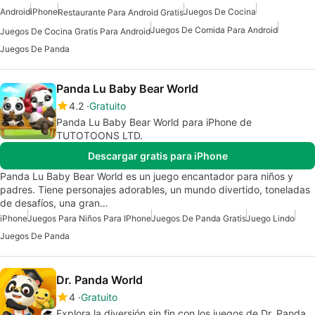
Android
iPhone
Juegos De Cocina
Restaurante Para Android Gratis
Juegos De Comida Para Android
Juegos De Cocina Gratis Para Android
Juegos De Panda
Panda Lu Baby Bear World
4.2
Gratuito
Panda Lu Baby Bear World para iPhone de
TUTOTOONS LTD.
Descargar gratis para iPhone
Panda Lu Baby Bear World es un juego encantador para niños y
padres. Tiene personajes adorables, un mundo divertido, toneladas
de desafíos, una gran…
iPhone
Juegos Para Niños Para IPhone
Juegos De Panda Gratis
Juego Lindo
Juegos De Panda
Dr. Panda World
4
Gratuito
Explora la diversión sin fin con los juegos de Dr. Panda.