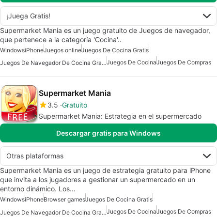
¡Juega Gratis!
Supermarket Mania es un juego gratuito de Juegos de navegador,
que pertenece a la categoría 'Cocina'..
Windows
iPhone
Juegos online
Juegos De Cocina Gratis
Juegos De Cocina
Juegos De Compras
Juegos De Navegador De Cocina Gratis
Supermarket Mania
3.5
Gratuito
Supermarket Mania: Estrategia en el supermercado
Descargar gratis para Windows
Otras plataformas
Supermarket Mania es un juego de estrategia gratuito para iPhone
que invita a los jugadores a gestionar un supermercado en un
entorno dinámico. Los…
Windows
iPhone
Browser games
Juegos De Cocina Gratis
Juegos De Cocina
Juegos De Compras
Juegos De Navegador De Cocina Gratis