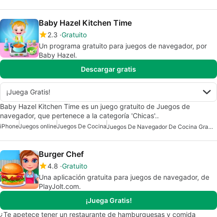
Baby Hazel Kitchen Time
2.3
Gratuito
Un programa gratuito para juegos de navegador, por
Baby Hazel.
Descargar gratis
¡Juega Gratis!
Baby Hazel Kitchen Time es un juego gratuito de Juegos de
navegador, que pertenece a la categoría 'Chicas'..
iPhone
Juegos online
Juegos De Cocina
Juegos De Navegador De Cocina Gratis
Burger Chef
4.8
Gratuito
Una aplicación gratuita para juegos de navegador, de
PlayJolt.com.
¡Juega Gratis!
¿Te apetece tener un restaurante de hamburguesas y comida