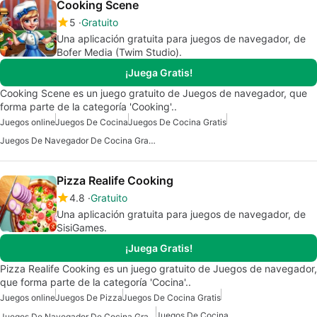
Cooking Scene
5
Gratuito
Una aplicación gratuita para juegos de navegador, de
Bofer Media (Twim Studio).
¡Juega Gratis!
Cooking Scene es un juego gratuito de Juegos de navegador, que
forma parte de la categoría 'Cooking'..
Juegos online
Juegos De Cocina
Juegos De Cocina Gratis
Juegos De Navegador De Cocina Gratis
Pizza Realife Cooking
4.8
Gratuito
Una aplicación gratuita para juegos de navegador, de
SisiGames.
¡Juega Gratis!
Pizza Realife Cooking es un juego gratuito de Juegos de navegador,
que forma parte de la categoría 'Cocina'..
Juegos online
Juegos De Pizza
Juegos De Cocina Gratis
Juegos De Cocina
Juegos De Navegador De Cocina Gratis