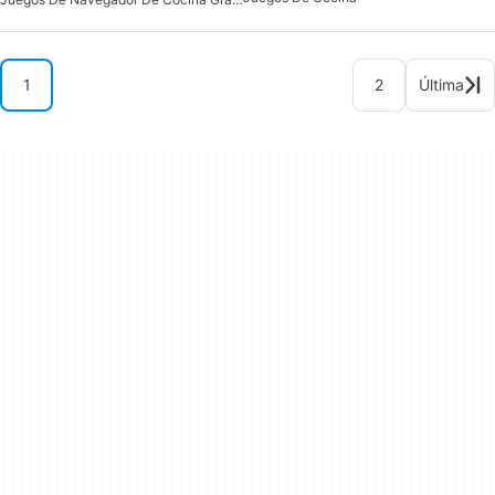
1
2
Última