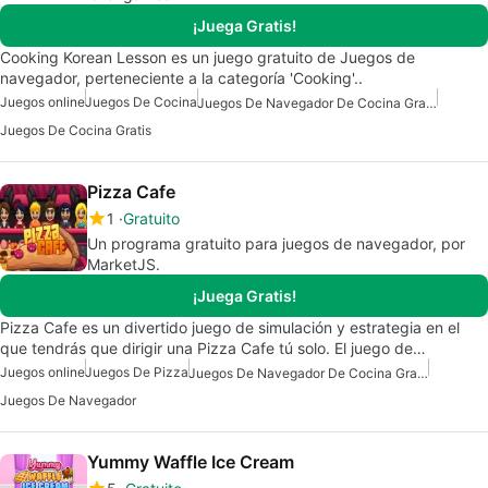
¡Juega Gratis!
Cooking Korean Lesson es un juego gratuito de Juegos de
navegador, perteneciente a la categoría 'Cooking'..
Juegos online
Juegos De Cocina
Juegos De Navegador De Cocina Gratis
Juegos De Cocina Gratis
Pizza Cafe
1
Gratuito
Un programa gratuito para juegos de navegador, por
MarketJS.
¡Juega Gratis!
Pizza Cafe es un divertido juego de simulación y estrategia en el
que tendrás que dirigir una Pizza Cafe tú solo. El juego de…
Juegos online
Juegos De Pizza
Juegos De Navegador De Cocina Gratis
Juegos De Navegador
Yummy Waffle Ice Cream