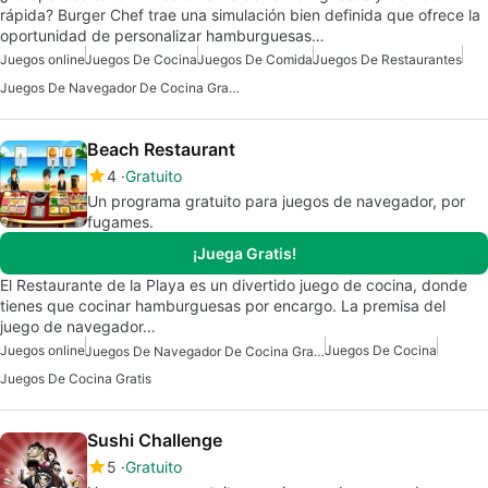
rápida? Burger Chef trae una simulación bien definida que ofrece la
oportunidad de personalizar hamburguesas…
Juegos online
Juegos De Cocina
Juegos De Comida
Juegos De Restaurantes
Juegos De Navegador De Cocina Gratis
Beach Restaurant
4
Gratuito
Un programa gratuito para juegos de navegador, por
fugames.
¡Juega Gratis!
El Restaurante de la Playa es un divertido juego de cocina, donde
tienes que cocinar hamburguesas por encargo. La premisa del
juego de navegador…
Juegos online
Juegos De Cocina
Juegos De Navegador De Cocina Gratis
Juegos De Cocina Gratis
Sushi Challenge
5
Gratuito