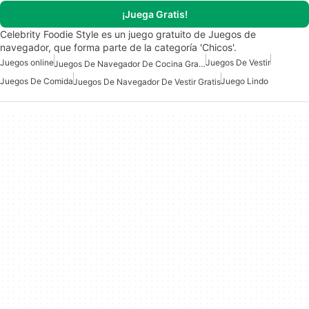
¡Juega Gratis!
Celebrity Foodie Style es un juego gratuito de Juegos de
navegador, que forma parte de la categoría 'Chicos'.
Juegos online
Juegos De Vestir
Juegos De Navegador De Cocina Gratis
Juegos De Comida
Juego Lindo
Juegos De Navegador De Vestir Gratis