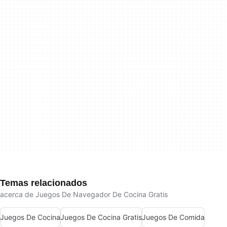
Temas relacionados
acerca de Juegos De Navegador De Cocina Gratis
Juegos De Cocina
Juegos De Cocina Gratis
Juegos De Comida