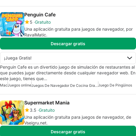
Penguin Cafe
5
Gratuito
Una aplicación gratuita para juegos de navegador, por
RavalMatic.
Descargar gratis
¡Juega Gratis!
Penguin Cafe es un divertido juego de simulación de restaurantes al
que puedes jugar directamente desde cualquier navegador web. En
este juego, tienes que…
Mac
Juegos online
Juego De Pingüinos
Juegos De Navegador De Cocina Gratis
Supermarket Mania
3.5
Gratuito
Una aplicación gratuita para juegos de navegador, de
Vseigru.net.
Descargar gratis