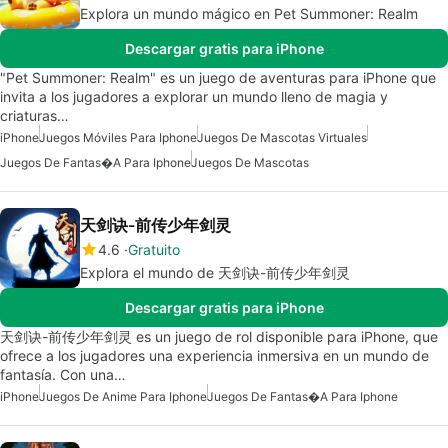
Explora un mundo mágico en Pet Summoner: Realm
Descargar gratis para iPhone
"Pet Summoner: Realm" es un juego de aventuras para iPhone que
invita a los jugadores a explorar un mundo lleno de magia y
criaturas…
iPhone
Juegos Móviles Para Iphone
Juegos De Mascotas Virtuales
Juegos De Fantas�a Para Iphone
Juegos De Mascotas
天剑诀-前传少年剑灵
4.6
Gratuito
Explora el mundo de 天剑诀-前传少年剑灵
Descargar gratis para iPhone
天剑诀-前传少年剑灵 es un juego de rol disponible para iPhone, que
ofrece a los jugadores una experiencia inmersiva en un mundo de
fantasía. Con una…
iPhone
Juegos De Anime Para Iphone
Juegos De Fantas�a Para Iphone