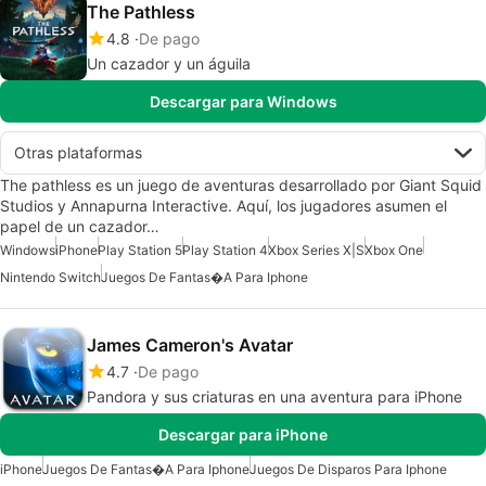
The Pathless
4.8
De pago
Un cazador y un águila
Descargar para Windows
Otras plataformas
The pathless es un juego de aventuras desarrollado por Giant Squid
Studios y Annapurna Interactive. Aquí, los jugadores asumen el
papel de un cazador…
Windows
iPhone
Play Station 5
Play Station 4
Xbox Series X|S
Xbox One
Nintendo Switch
Juegos De Fantas�a Para Iphone
James Cameron's Avatar
4.7
De pago
Pandora y sus criaturas en una aventura para iPhone
Descargar para iPhone
iPhone
Juegos De Fantas�a Para Iphone
Juegos De Disparos Para Iphone