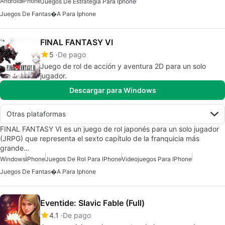
Android
iPhone
Juegos De Estrategia Para Iphone
Juegos De Fantas�a Para Iphone
FINAL FANTASY VI
5
De pago
Juego de rol de acción y aventura 2D para un solo
jugador.
Descargar para Windows
Otras plataformas
FINAL FANTASY VI es un juego de rol japonés para un solo jugador
(JRPG) que representa el sexto capítulo de la franquicia más
grande…
Windows
iPhone
Juegos De Rol Para IPhone
Videojuegos Para IPhone
Juegos De Fantas�a Para Iphone
Eventide: Slavic Fable (Full)
4.1
De pago