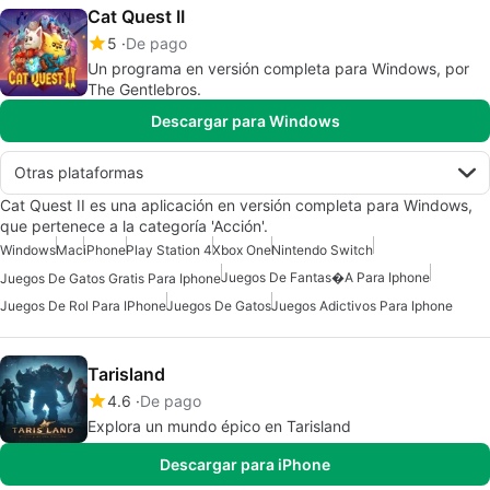
Cat Quest II
5
De pago
Un programa en versión completa para Windows, por
The Gentlebros.
Descargar para Windows
Otras plataformas
Cat Quest II es una aplicación en versión completa para Windows,
que pertenece a la categoría 'Acción'.
Windows
Mac
iPhone
Play Station 4
Xbox One
Nintendo Switch
Juegos De Fantas�a Para Iphone
Juegos De Gatos Gratis Para Iphone
Juegos De Rol Para IPhone
Juegos De Gatos
Juegos Adictivos Para Iphone
Tarisland
4.6
De pago
Explora un mundo épico en Tarisland
Descargar para iPhone