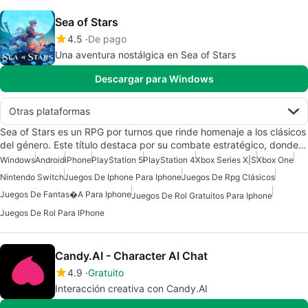
Sea of Stars
4.5
De pago
Una aventura nostálgica en Sea of Stars
Descargar para Windows
Otras plataformas
Sea of Stars es un RPG por turnos que rinde homenaje a los clásicos
del género. Este título destaca por su combate estratégico, donde…
Windows
Android
iPhone
PlayStation 5
PlayStation 4
Xbox Series X|S
Xbox One
Nintendo Switch
Juegos De Iphone Para Iphone
Juegos De Rpg Clásicos
Juegos De Fantas�a Para Iphone
Juegos De Rol Gratuitos Para Iphone
Juegos De Rol Para IPhone
Candy.AI - Character AI Chat
4.9
Gratuito
Interacción creativa con Candy.AI