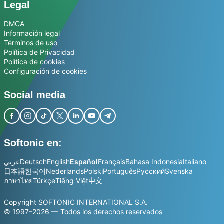
Legal
DMCA
Información legal
Términos de uso
Política de Privacidad
Política de cookies
Configuración de cookies
Social media
Softonic en:
عربي
Deutsch
English
Español
Français
Bahasa Indonesia
Italiano
日本語
한국어
Nederlands
Polski
Português
Русский
Svenska
ภาษาไทย
Türkçe
Tiếng Việt
中文
Copyright SOFTONIC INTERNATIONAL S.A.
© 1997–2026 — Todos los derechos reservados