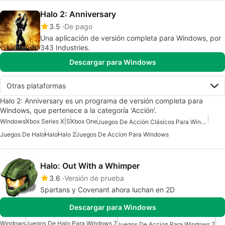
Halo 2: Anniversary
3.5
De pago
Una aplicación de versión completa para Windows, por
343 Industries.
Descargar para Windows
Otras plataformas
Halo 2: Anniversary es un programa de versión completa para
Windows, que pertenece a la categoría 'Acción'.
Windows
Xbox Series X|S
Xbox One
Juegos De Acción Clásicos Para Windows
Juegos De Halo
Halo
Halo 2
Juegos De Accion Para Windows
Halo: Out With a Whimper
3.6
Versión de prueba
Spartans y Covenant ahora luchan en 2D
Descargar para Windows
Windows
Juegos De Halo Para Windows 7
Juegos De Accion Para Windows 7