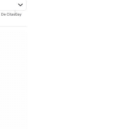
 De Citas
Gay