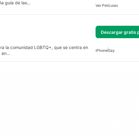
ña guía de las…
Ver Películas
Descargar gratis 
ara la comunidad LGBTQ+, que se centra en
iPhone
Gay
na en…