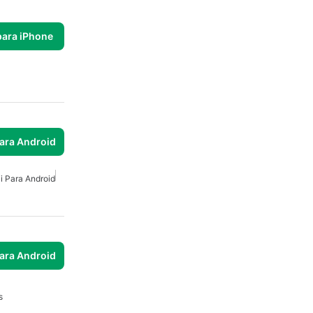
para iPhone
para Android
i Para Android
para Android
s