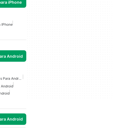
para iPhone
a IPhone
para Android
Juegos De Colorear Gratis Para Android
 Android
ndroid
para Android