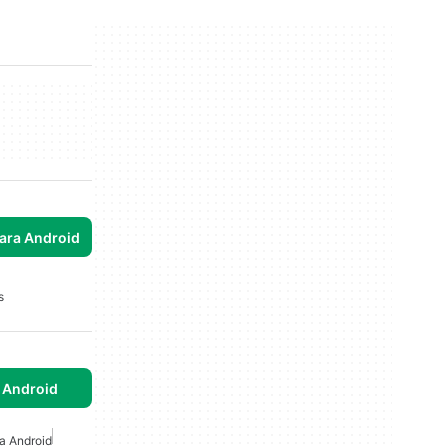
para Android
s
 Android
ra Android