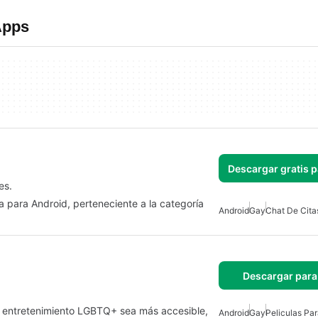
Apps
Descargar gratis 
es.
a para Android, perteneciente a la categoría
Android
Gay
Chat De Cita
Descargar para
l entretenimiento LGBTQ+ sea más accesible,
Android
Gay
Peliculas Pa