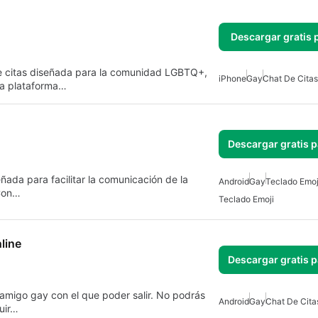
Descargar gratis 
e citas diseñada para la comunidad LGBTQ+,
iPhone
Gay
Chat De Citas
ta plataforma…
Descargar gratis 
ñada para facilitar la comunicación de la
Android
Gay
Teclado Emoj
 Con…
Teclado Emoji
line
Descargar gratis 
 amigo gay con el que poder salir. No podrás
Android
Gay
Chat De Cita
uir…