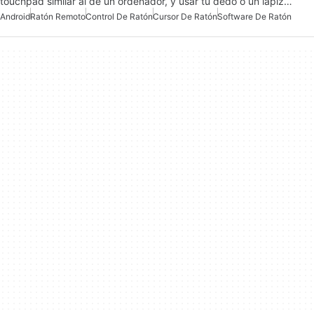
touchpad similar al de un ordenador, y usar tu dedo o un lápiz…
Android
Ratón Remoto
Control De Ratón
Cursor De Ratón
Software De Ratón