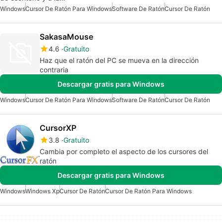
Windows
Cursor De Ratón Para Windows
Software De Ratón
Cursor De Ratón
SakasaMouse
4.6
Gratuito
Haz que el ratón del PC se mueva en la dirección
contraria
Descargar gratis para Windows
Windows
Cursor De Ratón Para Windows
Software De Ratón
Cursor De Ratón
CursorXP
3.8
Gratuito
Cambia por completo el aspecto de los cursores del
ratón
Descargar gratis para Windows
Windows
Windows Xp
Cursor De Ratón
Cursor De Ratón Para Windows