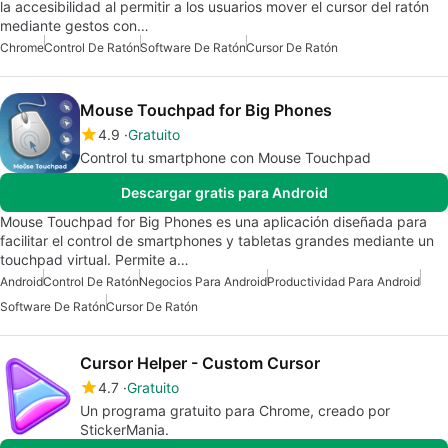
la accesibilidad al permitir a los usuarios mover el cursor del ratón
mediante gestos con…
Chrome
Control De Ratón
Software De Ratón
Cursor De Ratón
Mouse Touchpad for Big Phones
4.9
Gratuito
Control tu smartphone con Mouse Touchpad
Descargar gratis para Android
Mouse Touchpad for Big Phones es una aplicación diseñada para
facilitar el control de smartphones y tabletas grandes mediante un
touchpad virtual. Permite a…
Android
Control De Ratón
Negocios Para Android
Productividad Para Android
Software De Ratón
Cursor De Ratón
Cursor Helper - Custom Cursor
4.7
Gratuito
Un programa gratuito para Chrome, creado por
StickerMania.