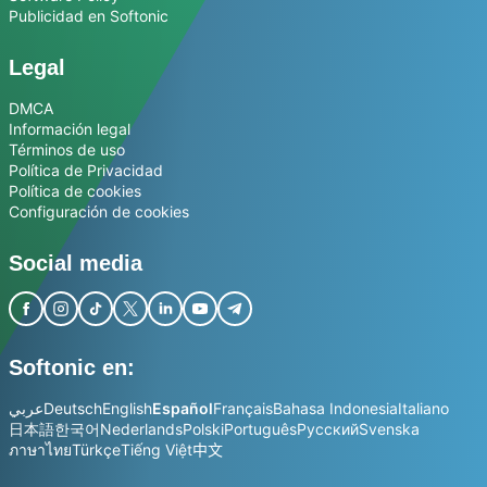
Publicidad en Softonic
Legal
DMCA
Información legal
Términos de uso
Política de Privacidad
Política de cookies
Configuración de cookies
Social media
Softonic en:
عربي
Deutsch
English
Español
Français
Bahasa Indonesia
Italiano
日本語
한국어
Nederlands
Polski
Português
Русский
Svenska
ภาษาไทย
Türkçe
Tiếng Việt
中文