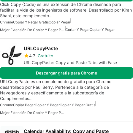
Click Copy {Code} es una extensión de Chrome diseñada para
facilitar la vida de los ingenieros de software. Desarrollado por Kiran
Shahi, este complemento…
Chrome
Copiar Y Pegar Gratis
Copiar Pegar
Cortar Y Pegar
Copiar Y Pegar
Mejor Extensión De Copiar Y Pegar Para Chrome
URLCopyPaste
4.7
Gratuito
URLCopyPaste: Copy and Paste Tabs with Ease
Descargar gratis para Chrome
URLCopyPaste es un complemento gratuito para Chrome
desarrollado por Paul Berry. Pertenece a la categoría de
Navegadores y específicamente a la subcategoría de
Complementos…
Chrome
Copiar Pegar
Copiar Y Pegar
Copiar Y Pegar Gratis
Mejor Extensión De Copiar Y Pegar Para Chrome
Calendar Availability: Copy and Paste