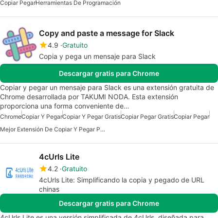
Copiar Pegar
Herramientas De Programación
Copy and paste a message for Slack
4.9
Gratuito
Copia y pega un mensaje para Slack
Descargar gratis para Chrome
Copiar y pegar un mensaje para Slack es una extensión gratuita de
Chrome desarrollada por TAKUMI NODA. Esta extensión
proporciona una forma conveniente de…
Chrome
Copiar Y Pegar
Copiar Y Pegar Gratis
Copiar Pegar Gratis
Copiar Pegar
Mejor Extensión De Copiar Y Pegar Para Chrome
4cUrls Lite
4.2
Gratuito
4cUrls Lite: Simplificando la copia y pegado de URL
chinas
Descargar gratis para Chrome
4cUrls Lite es una versión simplificada de 4cUrls, diseñada para