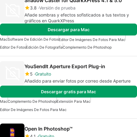
Shadow Caster for QuarkXPress 4.1 & 5.0
3.8
Versión de prueba
Añade sombras y efectos sofisticados a tus textos y
gráficos en QuarkXPress
Descargar para Mac
Mac
Software De Edición De Fotos
Editor De Imágenes De Fotos Para Mac
Editor De Fotos
Edición De Fotografía
Complemento De Photoshop
YouSendIt Aperture Export Plug-in
5
Gratuito
Añadido para enviar fotos por correo desde Aperture
Descargar gratis para Mac
Mac
Complemento De Photoshop
Extensión Para Mac
Editor De Imágenes De Fotos Para Mac
Open In Photoshop™
4.1
Gratuito