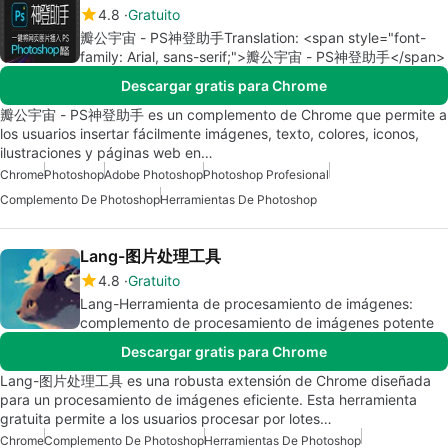
4.8
Gratuito
瓣公宇宙 - PS神登助手Translation: <span style="font-
family: Arial, sans-serif;">瓣公宇宙 - PS神登助手</span>
Descargar gratis para Chrome
瓣公宇宙 - PS神登助手 es un complemento de Chrome que permite a
los usuarios insertar fácilmente imágenes, texto, colores, iconos,
ilustraciones y páginas web en…
Chrome
Photoshop
Adobe Photoshop
Photoshop Profesional
Complemento De Photoshop
Herramientas De Photoshop
Lang-图片处理工具
4.8
Gratuito
Lang-Herramienta de procesamiento de imágenes:
complemento de procesamiento de imágenes potente
Descargar gratis para Chrome
Lang-图片处理工具 es una robusta extensión de Chrome diseñada
para un procesamiento de imágenes eficiente. Esta herramienta
gratuita permite a los usuarios procesar por lotes…
Chrome
Complemento De Photoshop
Herramientas De Photoshop