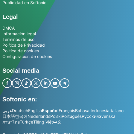
Publicidad en Softonic
Legal
DMCA
Información legal
Términos de uso
Política de Privacidad
Política de cookies
Configuración de cookies
Social media
Softonic en:
عربي
Deutsch
English
Español
Français
Bahasa Indonesia
Italiano
日本語
한국어
Nederlands
Polski
Português
Русский
Svenska
ภาษาไทย
Türkçe
Tiếng Việt
中文