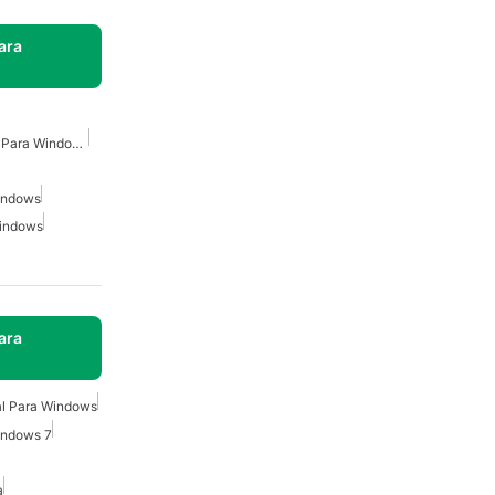
ara
Escáner De Documentos Para Windows
Windows
Windows
ara
al Para Windows
Windows 7
a