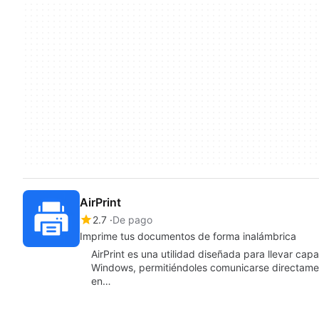
AirPrint
2.7
De pago
Imprime tus documentos de forma inalámbrica
AirPrint es una utilidad diseñada para llevar ca
Windows, permitiéndoles comunicarse directament
en…