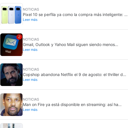
NOTICIAS
Pixel 10 se perfila ya como la compra más inteligente: el
Leer más
Pixel 11 subiría 100 dólares
NOTICIAS
Gmail, Outlook y Yahoo Mail siguen siendo menos
Leer más
seguros que los chats
NOTICIAS
Copshop abandona Netflix el 9 de agosto: el thriller de
Leer más
Gerard Butler apura sus últimos días
NOTICIAS
Man on Fire ya está disponible en streaming: así ha
Leer más
envejecido el thriller de Denzel Washington