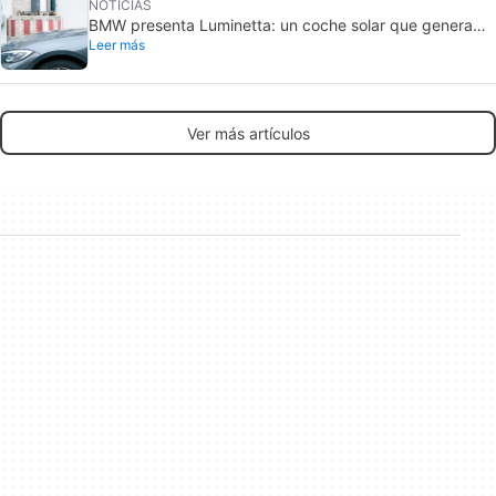
NOTICIAS
BMW presenta Luminetta: un coche solar que genera
Leer más
más energía de la que consume
Ver más artículos