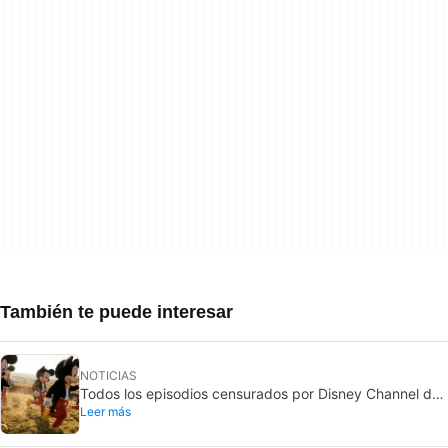
También te puede interesar
NOTICIAS
Todos los episodios censurados por Disney Channel de
Leer más
sus series más queridas… con más o menos motivo