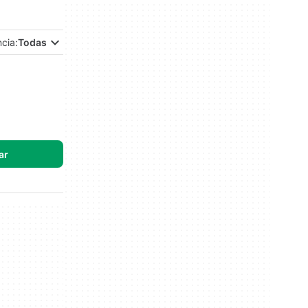
ncia:
Todas
ar