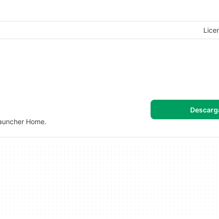
Lice
Descarg
Launcher Home.