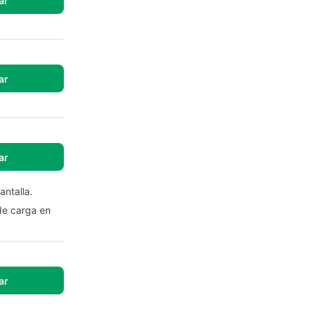
ar
ar
ar
antalla.
de carga en
ar