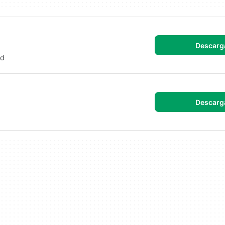
Descarg
id
Descarg