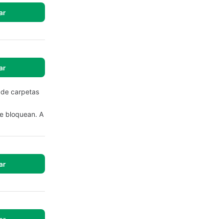
ar
ar
r de carpetas
se bloquean. A
ar