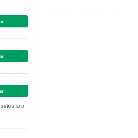
ar
ar
ar
s de iOS para