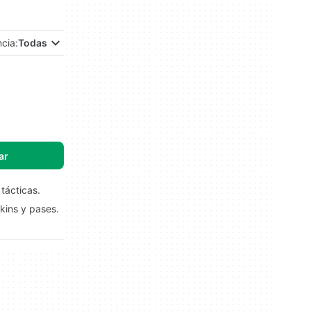
ncia:
Todas
ar
tácticas.
skins y pases.