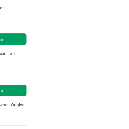
os.
ar
cción de
ar
ware. Original