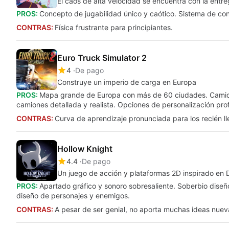
El caos de alta velocidad se encuentra con la entr
PROS:
Concepto de jugabilidad único y caótico. Sistema de con
CONTRAS:
Física frustrante para principiantes.
Euro Truck Simulator 2
4
De pago
Construye un imperio de carga en Europa
PROS:
Mapa grande de Europa con más de 60 ciudades. Camione
camiones detallada y realista. Opciones de personalización pr
CONTRAS:
Curva de aprendizaje pronunciada para los recién lle
Hollow Knight
4.4
De pago
Un juego de acción y plataformas 2D inspirado en 
PROS:
Apartado gráfico y sonoro sobresaliente. Soberbio diseño
diseño de personajes y enemigos.
CONTRAS:
A pesar de ser genial, no aporta muchas ideas nuev