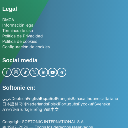
Legal
DMCA
Información legal
Términos de uso
Política de Privacidad
Política de cookies
Configuración de cookies
Social media
Softonic en:
عربي
Deutsch
English
Español
Français
Bahasa Indonesia
Italiano
日本語
한국어
Nederlands
Polski
Português
Русский
Svenska
ภาษาไทย
Türkçe
Tiếng Việt
中文
Copyright SOFTONIC INTERNATIONAL S.A.
© 1997–2026 — Todos los derechos reservados