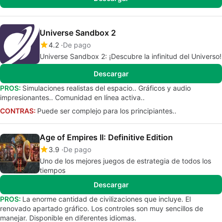
Universe Sandbox 2
4.2
De pago
Universe Sandbox 2: ¡Descubre la infinitud del Universo!
Descargar
PROS:
Simulaciones realistas del espacio.. Gráficos y audio
impresionantes.. Comunidad en línea activa..
CONTRAS:
Puede ser complejo para los principiantes..
Age of Empires II: Definitive Edition
3.9
De pago
Uno de los mejores juegos de estrategia de todos los
tiempos
Descargar
PROS:
La enorme cantidad de civilizaciones que incluye. El
renovado apartado gráfico. Los controles son muy sencillos de
manejar. Disponible en diferentes idiomas.