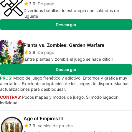
3.9
De pago
Divertidas batallas de estrategia con soldados de
juguete
Descargar
Plants vs. Zombies: Garden Warfare
3.8
De pago
¡Entre plantas y zombis el juego se hace difícil!
Descargar
PROS:
Modo de juego frenético y adictivo. Entornos y gráfica muy
acertados. Excelente adaptación de los juegos de disparo. Muchas
actualizaciones para desbloquear.
CONTRAS:
Pocos mapas y modos de juego. Si modo jugador
individual.
Age of Empires III
3.9
Versión de prueba