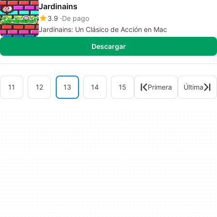
Jardinains
3.9
De pago
Jardinains: Un Clásico de Acción en Mac
Descargar
11
12
13
14
15
Primera
Última