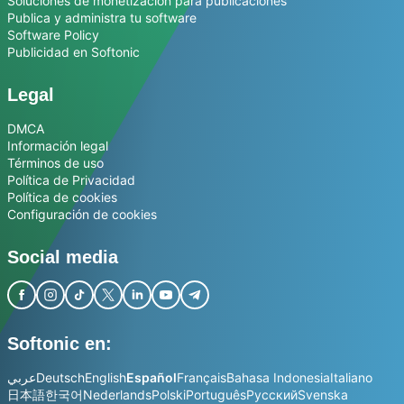
Soluciones de monetización para publicaciones
Publica y administra tu software
Software Policy
Publicidad en Softonic
Legal
DMCA
Información legal
Términos de uso
Política de Privacidad
Política de cookies
Configuración de cookies
Social media
Softonic en:
عربي
Deutsch
English
Español
Français
Bahasa Indonesia
Italiano
日本語
한국어
Nederlands
Polski
Português
Русский
Svenska