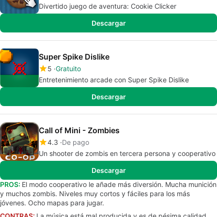
Divertido juego de aventura: Cookie Clicker
Descargar
Super Spike Dislike
5
Gratuito
Entretenimiento arcade con Super Spike Dislike
Descargar
Call of Mini - Zombies
4.3
De pago
Un shooter de zombis en tercera persona y cooperativo
Descargar
PROS:
El modo cooperativo le añade más diversión. Mucha munición
y muchos zombis. Niveles muy cortos y fáciles para los más
jóvenes. Ocho mapas para jugar.
CONTRAS:
La música está mal producida y es de pésima calidad.