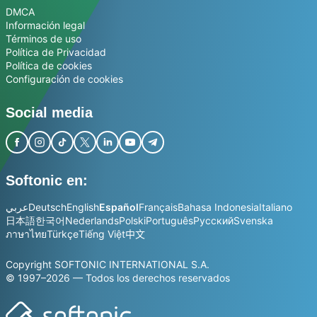
DMCA
Información legal
Términos de uso
Política de Privacidad
Política de cookies
Configuración de cookies
Social media
Softonic en:
عربي
Deutsch
English
Español
Français
Bahasa Indonesia
Italiano
日本語
한국어
Nederlands
Polski
Português
Русский
Svenska
ภาษาไทย
Türkçe
Tiếng Việt
中文
Copyright SOFTONIC INTERNATIONAL S.A.
© 1997–2026 — Todos los derechos reservados