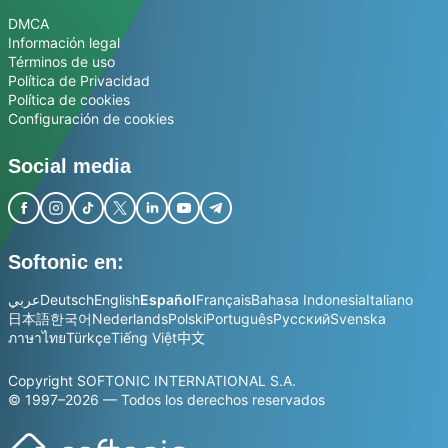
DMCA
Información legal
Términos de uso
Política de Privacidad
Política de cookies
Configuración de cookies
Social media
Softonic en:
عربي
Deutsch
English
Español
Français
Bahasa Indonesia
Italiano
日本語
한국어
Nederlands
Polski
Português
Русский
Svenska
ภาษาไทย
Türkçe
Tiếng Việt
中文
Copyright SOFTONIC INTERNATIONAL S.A.
© 1997–2026 — Todos los derechos reservados