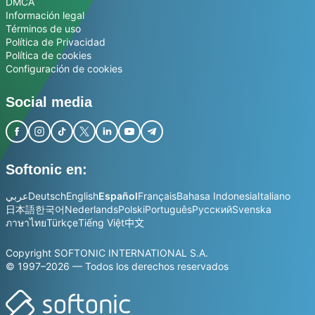
DMCA
Información legal
Términos de uso
Política de Privacidad
Política de cookies
Configuración de cookies
Social media
Softonic en:
عربي
Deutsch
English
Español
Français
Bahasa Indonesia
Italiano
日本語
한국어
Nederlands
Polski
Português
Русский
Svenska
ภาษาไทย
Türkçe
Tiếng Việt
中文
Copyright SOFTONIC INTERNATIONAL S.A.
© 1997–2026 — Todos los derechos reservados