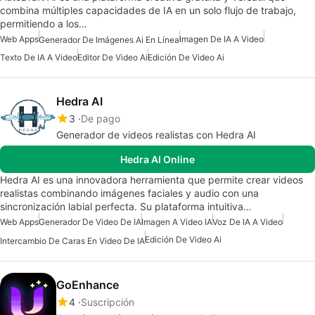
combina múltiples capacidades de IA en un solo flujo de trabajo,
permitiendo a los…
Web Apps
Imagen De IA A Video
Generador De Imágenes Ai En Línea
Texto De IA A Video
Editor De Video Ai
Edición De Video Ai
Hedra AI
3
De pago
Generador de videos realistas con Hedra AI
Hedra AI Online
Hedra AI es una innovadora herramienta que permite crear videos
realistas combinando imágenes faciales y audio con una
sincronización labial perfecta. Su plataforma intuitiva…
Web Apps
Generador De Video De IA
Imagen A Video IA
Voz De IA A Video
Edición De Video Ai
Intercambio De Caras En Video De IA
GoEnhance
4
Suscripción