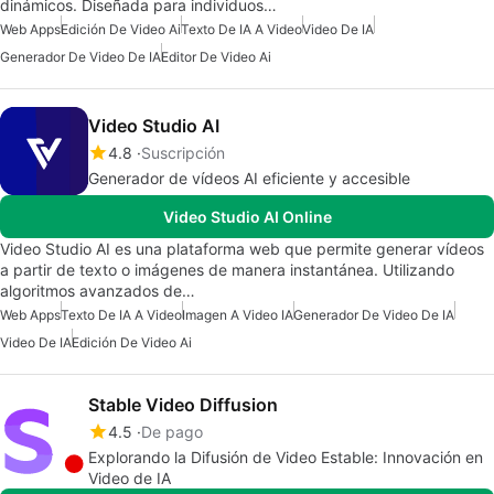
dinámicos. Diseñada para individuos…
Web Apps
Edición De Video Ai
Texto De IA A Video
Video De IA
Generador De Video De IA
Editor De Video Ai
Video Studio AI
4.8
Suscripción
Generador de vídeos AI eficiente y accesible
Video Studio AI Online
Video Studio AI es una plataforma web que permite generar vídeos
a partir de texto o imágenes de manera instantánea. Utilizando
algoritmos avanzados de…
Web Apps
Texto De IA A Video
Imagen A Video IA
Generador De Video De IA
Video De IA
Edición De Video Ai
Stable Video Diffusion
4.5
De pago
Explorando la Difusión de Video Estable: Innovación en
Video de IA