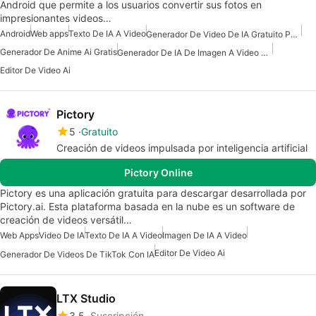
Android que permite a los usuarios convertir sus fotos en
impresionantes videos…
Android
Web apps
Texto De IA A Video
Generador De Video De IA Gratuito Para Android
Generador De Anime Ai Gratis
Generador De IA De Imagen A Video Gratuito
Editor De Video Ai
Pictory
5
Gratuito
Creación de videos impulsada por inteligencia artificial
Pictory Online
Pictory es una aplicación gratuita para descargar desarrollada por
Pictory.ai. Esta plataforma basada en la nube es un software de
creación de videos versátil…
Web Apps
Video De IA
Texto De IA A Video
Imagen De IA A Video
Editor De Video Ai
Generador De Videos De TikTok Con IA
LTX Studio
3.5
Suscripción