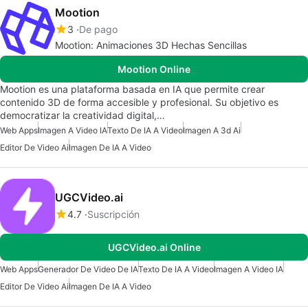
Mootion
3
De pago
Mootion: Animaciones 3D Hechas Sencillas
Mootion Online
Mootion es una plataforma basada en IA que permite crear
contenido 3D de forma accesible y profesional. Su objetivo es
democratizar la creatividad digital,…
Web Apps
Imagen A Video IA
Texto De IA A Video
Imagen A 3d Ai
Editor De Video Ai
Imagen De IA A Video
UGCVideo.ai
4.7
Suscripción
UGCVideo.ai Online
Web Apps
Generador De Video De IA
Texto De IA A Video
Imagen A Video IA
Editor De Video Ai
Imagen De IA A Video