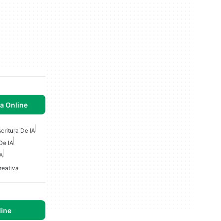
la Online
critura De IA
De IA
IA
reativa
ine