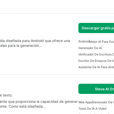
Descargar gratis 
dia diseñada para Android que ofrece una
Android
Mejor IA Para Esc
eales para la generación…
Generador De IA
Verificador De Escritura 
Escritor De Ensayos De I
Asistente De IA Para And
Steve AI O
e texto.
iente que proporciona la capacidad de generar
Web Apps
Generador De 
amente. Como está diseñada…
Texto De IA A Video