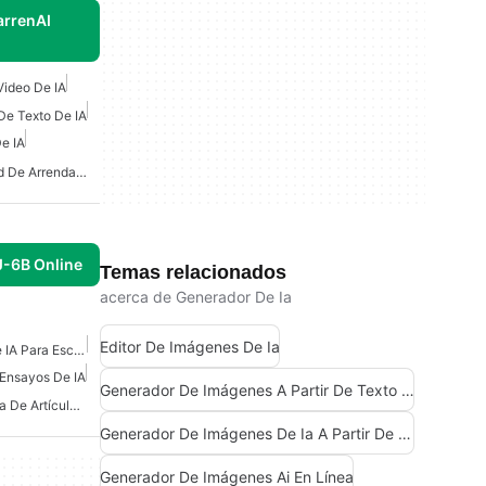
arrenAI
Video De IA
De Texto De IA
e IA
Software De Contabilidad De Arrendamientos Impulsado Por IA
J-6B Online
Temas relacionados
acerca de Generador De Ia
Editor De Imágenes De Ia
Mejores Herramientas De IA Para Escritores
 Ensayos De IA
Generador De Imágenes A Partir De Texto De Ia
Herramientas De Escritura De Artículos De IA
Generador De Imágenes De Ia A Partir De Texto
Generador De Imágenes Ai En Línea