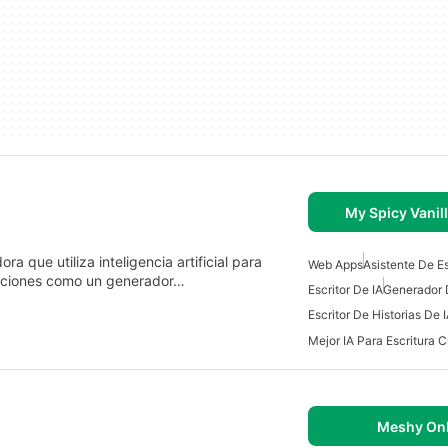
My Spicy Vanil
 que utiliza inteligencia artificial para
Web Apps
Asistente De Es
funciones como un generador…
Escritor De IA
Generador 
Escritor De Historias De 
Mejor IA Para Escritura C
Meshy Onl