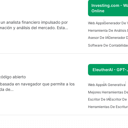
Investing.com - W
Online
n analista financiero impulsado por
Web Apps
Generador De 
ormación y análisis del mercado. Esta…
Herramienta De Análisis 
Asesor De IA
Generador D
EleutherAI - GPT-
código abierto
a basada en navegador que permite a los
Web Apps
IA Generativa
rada de…
Escritor De IA
Escritor De