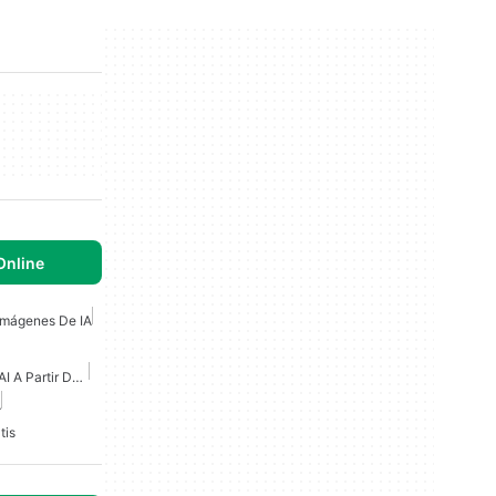
Online
Imágenes De IA
Generador De Imágenes AI A Partir De Texto Gratis
A
tis