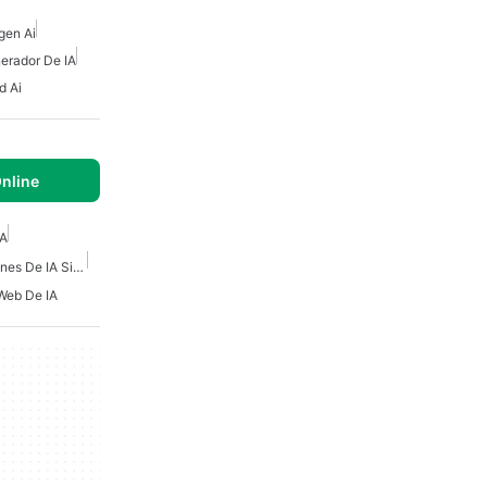
gen Ai
erador De IA
d Ai
nline
IA
Constructor De Aplicaciones De IA Sin Código
 Web De IA