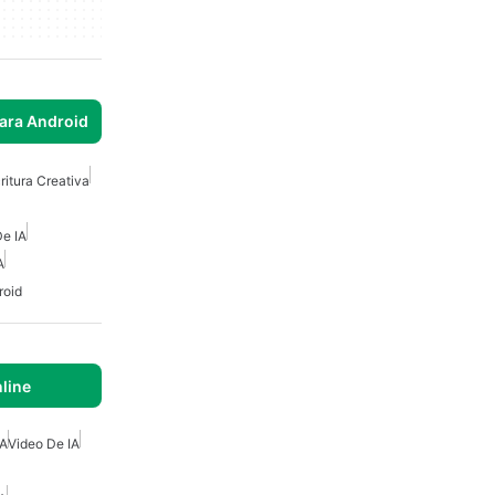
para Android
ritura Creativa
De IA
A
roid
nline
IA
Video De IA