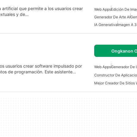
rtificial que permite a los usuarios crear
Web Apps
Edición De Ima
textuales y de…
Generador De Arte AI
Gen
IA Generativa
Imagen A 3
Ongkanon O
os usuarios crear software impulsado por
Web Apps
Generador De 
ientos de programación. Este asistente…
Mejor Creador De Sitios