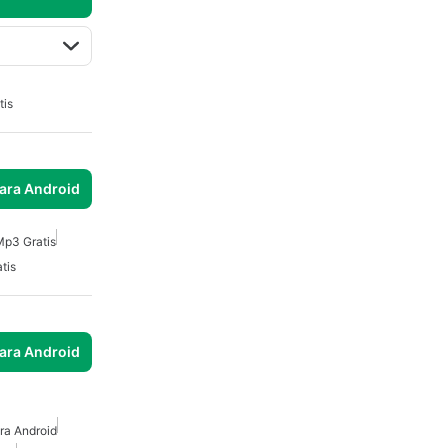
tis
para Android
Mp3 Gratis
tis
para Android
ra Android