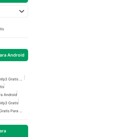
tis
para Android
Descargador De Música Mp3 Gratis Para Android
tis
a Android
Mp3 Gratis
Descargador De Música Gratis Para Android
ara