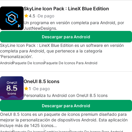
SkyLine Icon Pack : LineX Blue Edition
4.5
De pago
Un programa en versión completa para Android, por
JustNewDesigns.
Descargar para Android
SkyLine Icon Pack : LineX Blue Edition es un software en versión
completa para Android, que pertenece a la categoría
'Personalización'.
Android
Paquete De Iconos
Paquete De Iconos Para Android
OneUI 8.5 Icons
1
De pago
Personaliza tu Android con OneUI 8.5 Icons
Descargar para Android
OneUI 8.5 Icons es un paquete de íconos premium diseñado para
mejorar la personalización de dispositivos Android. Esta aplicación
incluye más de 1425 íconos…
Android
Paquete De Iconos
Cambiar Iconos
Paquete De Iconos Para Android