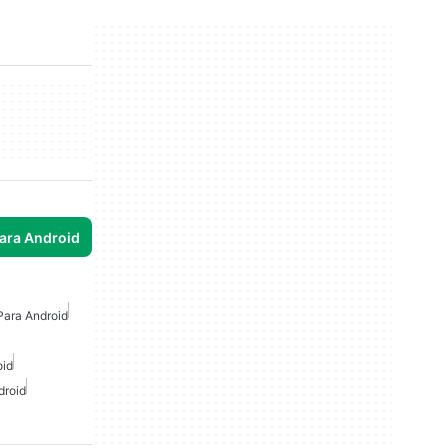
para Android
Para Android
oid
droid