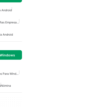
a Android
Contabilidad Para Pequeñas Empresas En Android
ra Android
 Windows
Gestión De Base De Datos Para Windows
s
Nómina