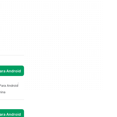
para Android
Para Android
ina
para Android