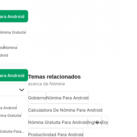
para Android
ómina Gratuita
oid
Nómina
droid
para Android
Temas relacionados
acerca de Nómina
Gobierno
Nómina Para Android
ra Android
Calculadora De Nómina Para Android
ina Gratuita
Nómina Gratuita Para Android
Ingl�s
Erp
Calculadora De Nómina Gratuita Para Android
Productividad Para Android