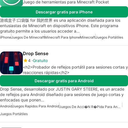
Juego de herramientas para Minecraft Pocket
Descargar gratis para iPhone
游戏盒子:口袋版 for 我的世界 es una aplicación diseñada para los
entusiastas de Minecraft en dispositivos iPhone. Este programa
gratuito permite a los usuarios acceder a…
iPhone
Juegos De Minecraft
Minecraft Para Iphone
Minecraft
Juegos Portátiles
Drop Sense
4
Gratuito
<h2>Probador de reflejos portátil para sesiones cortas y
reacciones rápidas</h2>
Descargar gratis para Android
Drop Sense, desarrollado por JUSTIN GARY STEERE, es un arcade
de reflejos para Android diseñado para sesiones de juego cortas y
enfocadas que ponen…
Android
Juegos Rapidos Para Android
Juegos De Acci�n R�pida Para Android
Juegos Portátiles