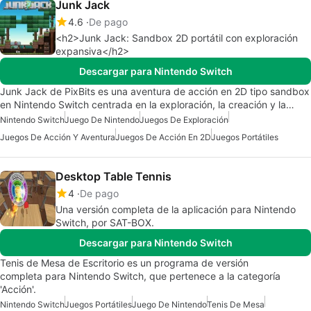
Junk Jack
4.6
De pago
<h2>Junk Jack: Sandbox 2D portátil con exploración
expansiva</h2>
Descargar para Nintendo Switch
Junk Jack de PixBits es una aventura de acción en 2D tipo sandbox
en Nintendo Switch centrada en la exploración, la creación y la…
Nintendo Switch
Juego De Nintendo
Juegos De Exploración
Juegos De Acción Y Aventura
Juegos De Acción En 2D
Juegos Portátiles
Desktop Table Tennis
4
De pago
Una versión completa de la aplicación para Nintendo
Switch, por SAT-BOX.
Descargar para Nintendo Switch
Tenis de Mesa de Escritorio es un programa de versión
completa para Nintendo Switch, que pertenece a la categoría
'Acción'.
Nintendo Switch
Juegos Portátiles
Juego De Nintendo
Tenis De Mesa