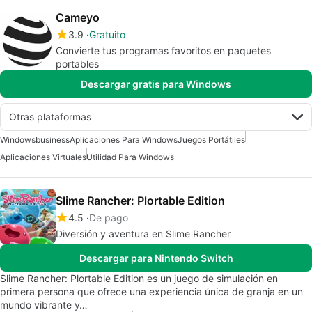
Cameyo
3.9
Gratuito
Convierte tus programas favoritos en paquetes
portables
Descargar gratis para Windows
Otras plataformas
Windows
business
Aplicaciones Para Windows
Juegos Portátiles
Aplicaciones Virtuales
Utilidad Para Windows
Slime Rancher: Plortable Edition
4.5
De pago
Diversión y aventura en Slime Rancher
Descargar para Nintendo Switch
Slime Rancher: Plortable Edition es un juego de simulación en
primera persona que ofrece una experiencia única de granja en un
mundo vibrante y…