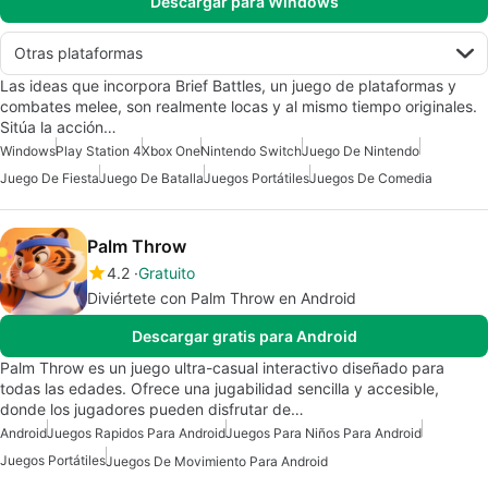
Descargar para Windows
Otras plataformas
Las ideas que incorpora Brief Battles, un juego de plataformas y
combates melee, son realmente locas y al mismo tiempo originales.
Sitúa la acción…
Windows
Play Station 4
Xbox One
Nintendo Switch
Juego De Nintendo
Juego De Fiesta
Juego De Batalla
Juegos Portátiles
Juegos De Comedia
Palm Throw
4.2
Gratuito
Diviértete con Palm Throw en Android
Descargar gratis para Android
Palm Throw es un juego ultra-casual interactivo diseñado para
todas las edades. Ofrece una jugabilidad sencilla y accesible,
donde los jugadores pueden disfrutar de…
Android
Juegos Rapidos Para Android
Juegos Para Niños Para Android
Juegos Portátiles
Juegos De Movimiento Para Android