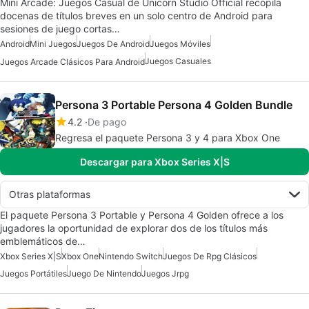
Mini Arcade: Juegos Casual de Unicorn Studio Official recopila
docenas de títulos breves en un solo centro de Android para
sesiones de juego cortas…
Android
Mini Juegos
Juegos De Android
Juegos Móviles
Juegos Casuales
Juegos Arcade Clásicos Para Android
Persona 3 Portable Persona 4 Golden Bundle
4.2
De pago
Regresa el paquete Persona 3 y 4 para Xbox One
Descargar para Xbox Series X|S
Otras plataformas
El paquete Persona 3 Portable y Persona 4 Golden ofrece a los
jugadores la oportunidad de explorar dos de los títulos más
emblemáticos de…
Xbox Series X|S
Xbox One
Nintendo Switch
Juegos De Rpg Clásicos
Juegos Portátiles
Juego De Nintendo
Juegos Jrpg