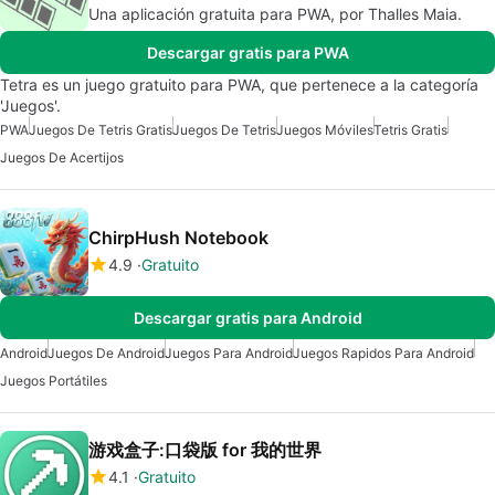
Una aplicación gratuita para PWA, por Thalles Maia.
Descargar gratis para PWA
Tetra es un juego gratuito para PWA, que pertenece a la categoría
'Juegos'.
PWA
Juegos De Tetris Gratis
Juegos De Tetris
Juegos Móviles
Tetris Gratis
Juegos De Acertijos
ChirpHush Notebook
4.9
Gratuito
Descargar gratis para Android
Android
Juegos De Android
Juegos Para Android
Juegos Rapidos Para Android
Juegos Portátiles
游戏盒子:口袋版 for 我的世界
4.1
Gratuito