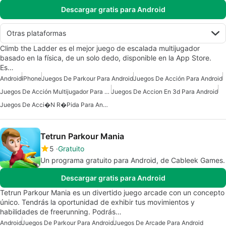
Descargar gratis para Android
Otras plataformas
Climb the Ladder es el mejor juego de escalada multijugador
basado en la física, de un solo dedo, disponible en la App Store.
Es…
Android
iPhone
Juegos De Parkour Para Android
Juegos De Acción Para Android
Juegos De Acción Multijugador Para Android
Juegos De Accion En 3d Para Android
Juegos De Acci�n R�pida Para Android
Tetrun Parkour Mania
5
Gratuito
Un programa gratuito para Android, de Cableek Games.
Descargar gratis para Android
Tetrun Parkour Mania es un divertido juego arcade con un concepto
único. Tendrás la oportunidad de exhibir tus movimientos y
habilidades de freerunning. Podrás…
Android
Juegos De Parkour Para Android
Juegos De Arcade Para Android