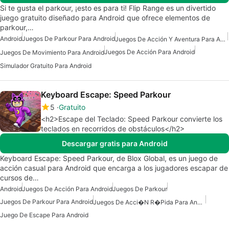
Si te gusta el parkour, ¡esto es para ti! Flip Range es un divertido
juego gratuito diseñado para Android que ofrece elementos de
parkour,…
Android
Juegos De Parkour Para Android
Juegos De Acción Y Aventura Para Android
Juegos De Acción Para Android
Juegos De Movimiento Para Android
Simulador Gratuito Para Android
Keyboard Escape: Speed Parkour
5
Gratuito
<h2>Escape del Teclado: Speed Parkour convierte los
teclados en recorridos de obstáculos</h2>
Descargar gratis para Android
Keyboard Escape: Speed Parkour, de Blox Global, es un juego de
acción casual para Android que encarga a los jugadores escapar de
cursos de…
Android
Juegos De Acción Para Android
Juegos De Parkour
Juegos De Parkour Para Android
Juegos De Acci�n R�pida Para Android
Juego De Escape Para Android