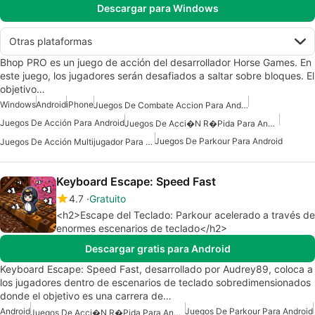
Descargar para Windows
Otras plataformas
Bhop PRO es un juego de acción del desarrollador Horse Games. En
este juego, los jugadores serán desafiados a saltar sobre bloques. El
objetivo…
Windows
Android
iPhone
Juegos De Combate Accion Para Android
Juegos De Acción Para Android
Juegos De Acci�n R�pida Para Android
Juegos De Parkour Para Android
Juegos De Acción Multijugador Para Android
Keyboard Escape: Speed Fast
4.7
Gratuito
<h2>Escape del Teclado: Parkour acelerado a través de
enormes escenarios de teclado</h2>
Descargar gratis para Android
Keyboard Escape: Speed Fast, desarrollado por Audrey89, coloca a
los jugadores dentro de escenarios de teclado sobredimensionados
donde el objetivo es una carrera de…
Android
Juegos De Parkour Para Android
Juegos De Acci�n R�pida Para Android