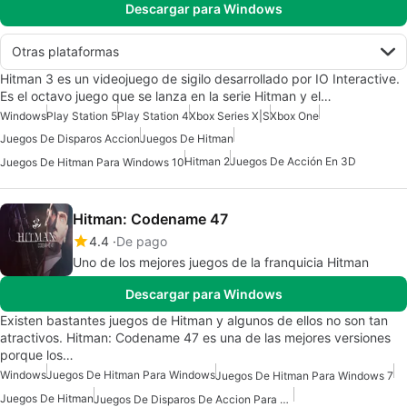
Descargar para Windows
Otras plataformas
Hitman 3 es un videojuego de sigilo desarrollado por IO Interactive.
Es el octavo juego que se lanza en la serie Hitman y el…
Windows
Play Station 5
Play Station 4
Xbox Series X|S
Xbox One
Juegos De Disparos Accion
Juegos De Hitman
Hitman 2
Juegos De Acción En 3D
Juegos De Hitman Para Windows 10
Hitman: Codename 47
4.4
De pago
Uno de los mejores juegos de la franquicia Hitman
Descargar para Windows
Existen bastantes juegos de Hitman y algunos de ellos no son tan
atractivos. Hitman: Codename 47 es una de las mejores versiones
porque los…
Windows
Juegos De Hitman Para Windows
Juegos De Hitman Para Windows 7
Juegos De Hitman
Juegos De Disparos De Accion Para Windows