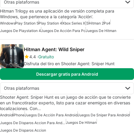
Otras plataformas
Hitman Trilogy es una aplicación de versión completa para
Windows, que pertenece a la categoría 'Acción'.
Windows
Play Station 5
Play Station 4
Xbox Series X|S
Hitman 2
Ps4
Juegos De Playstation 4
Juegos De Acción Para Pc
Juegos De Hitman
Hitman Agent: Wild Sniper
4.4
Gratuito
Disfruta del tiro en Shooter Agent: Sniper Hunt
Descargar gratis para Android
Otras plataformas
Shooter Agent: Sniper Hunt es un juego de acción que te convierte
en un francotirador experto, listo para cazar enemigos en diversas
localizaciones. Con…
Android
iPhone
Juegos De Acción Para Android
Juegos De Sniper Para Android
Juegos De Hitman
Juegos De Disparos Accion Para Android
Juegos De Disparos Accion