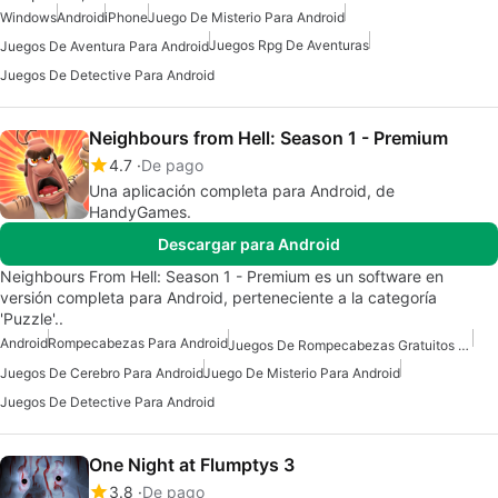
Windows
Android
iPhone
Juego De Misterio Para Android
Juegos Rpg De Aventuras
Juegos De Aventura Para Android
Juegos De Detective Para Android
Neighbours from Hell: Season 1 - Premium
4.7
De pago
Una aplicación completa para Android, de
HandyGames.
Descargar para Android
Neighbours From Hell: Season 1 - Premium es un software en
versión completa para Android, perteneciente a la categoría
'Puzzle'..
Android
Rompecabezas Para Android
Juegos De Rompecabezas Gratuitos Para Android
Juegos De Cerebro Para Android
Juego De Misterio Para Android
Juegos De Detective Para Android
One Night at Flumptys 3
3.8
De pago