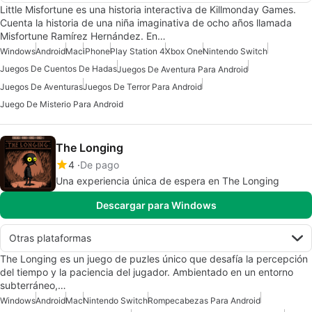
Little Misfortune es una historia interactiva de Killmonday Games.
Cuenta la historia de una niña imaginativa de ocho años llamada
Misfortune Ramírez Hernández. En…
Windows
Android
Mac
iPhone
Play Station 4
Xbox One
Nintendo Switch
Juegos De Cuentos De Hadas
Juegos De Aventura Para Android
Juegos De Aventuras
Juegos De Terror Para Android
Juego De Misterio Para Android
The Longing
4
De pago
Una experiencia única de espera en The Longing
Descargar para Windows
Otras plataformas
The Longing es un juego de puzles único que desafía la percepción
del tiempo y la paciencia del jugador. Ambientado en un entorno
subterráneo,…
Windows
Android
Mac
Nintendo Switch
Rompecabezas Para Android