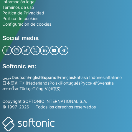
Información legal
Términos de uso
Política de Privacidad
Política de cookies
Configuración de cookies
Social media
Softonic en:
عربي
Deutsch
English
Español
Français
Bahasa Indonesia
Italiano
日本語
한국어
Nederlands
Polski
Português
Русский
Svenska
ภาษาไทย
Türkçe
Tiếng Việt
中文
Copyright SOFTONIC INTERNATIONAL S.A.
© 1997–2026 — Todos los derechos reservados