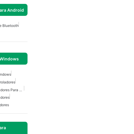
para Android
e Bluetooth
 Windows
Windows
roladores
Actualizador De Controladores Para Windows
adores
dores
ara