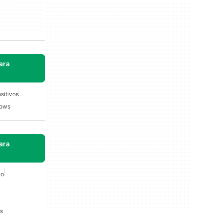
ara
sitivos
dows
ara
co
s