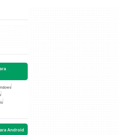
ara
Windows
o
is
para Android