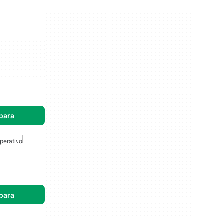
para
perativo
para