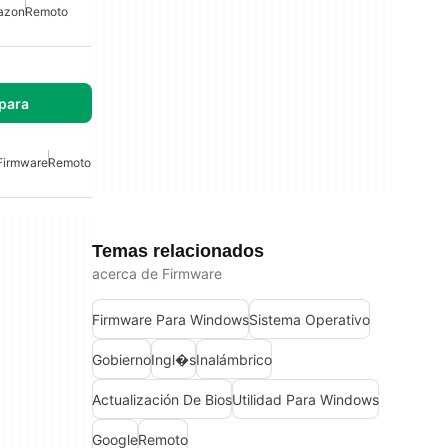
azon
Remoto
para
Firmware
Remoto
Temas relacionados
acerca de Firmware
Firmware Para Windows
Sistema Operativo
Gobierno
Ingl�s
Inalámbrico
Actualización De Bios
Utilidad Para Windows
Google
Remoto