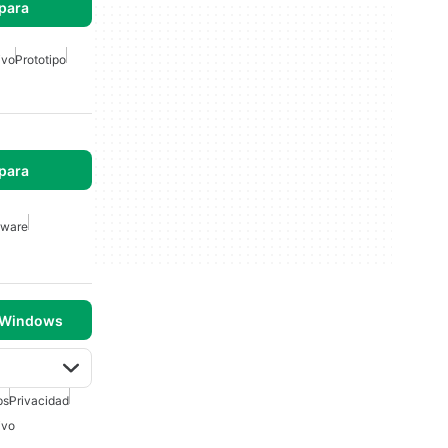
para
ivo
Prototipo
para
mware
 Windows
ps
Privacidad
ivo