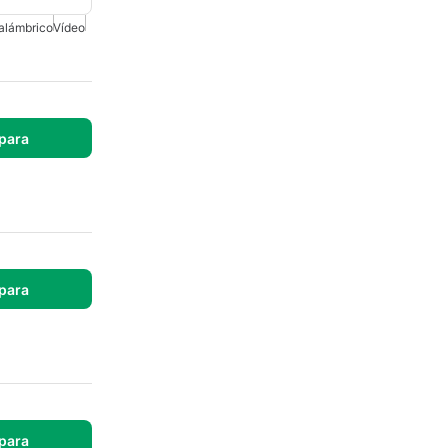
alámbrico
Vídeo
para
para
para