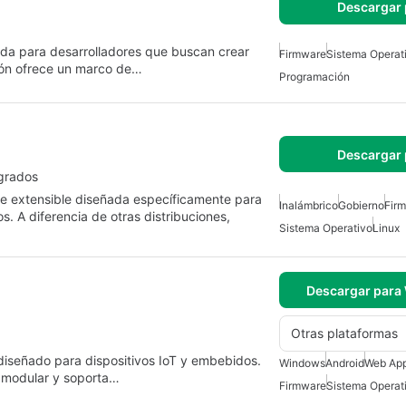
Descargar 
da para desarrolladores que buscan crear
Firmware
Sistema Operat
ución ofrece un marco de…
Programación
Descargar 
egrados
e extensible diseñada específicamente para
Inalámbrico
Gobierno
Fir
s. A diferencia de otras distribuciones,
Sistema Operativo
Linux
Descargar para
Otras plataformas
diseñado para dispositivos IoT y embebidos.
Windows
Android
Web Ap
 modular y soporta…
Firmware
Sistema Operat