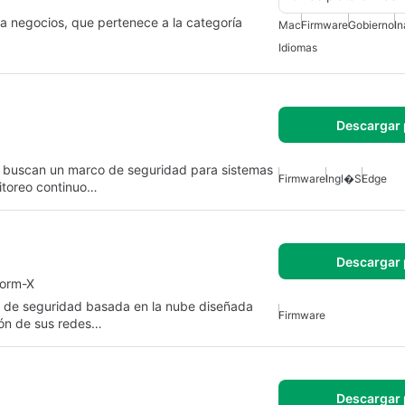
ra negocios, que pertenece a la categoría
Mac
Firmware
Gobierno
In
Idiomas
Descargar 
e buscan un marco de seguridad para sistemas
Firmware
Ingl�s
Edge
itoreo continuo…
Descargar 
form-X
n de seguridad basada en la nube diseñada
Firmware
ión de sus redes…
Descargar 