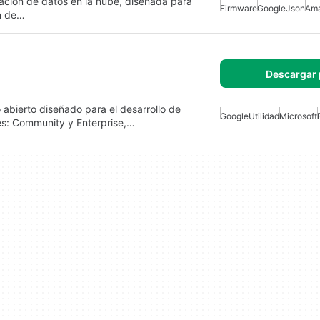
ación de datos en la nube, diseñada para
Firmware
Google
Json
Am
ón de…
Descargar 
abierto diseñado para el desarrollo de
Google
Utilidad
Microsoft
nes: Community y Enterprise,…