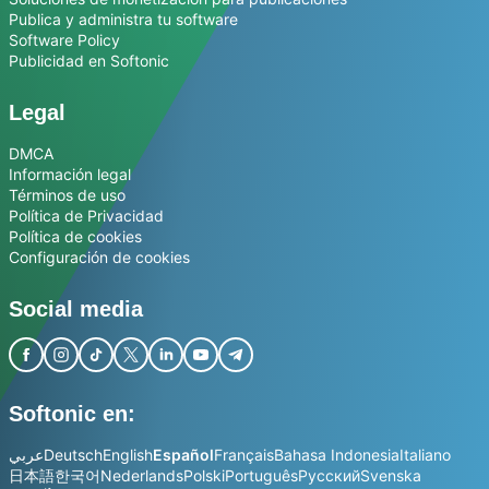
Publica y administra tu software
Software Policy
Publicidad en Softonic
Legal
DMCA
Información legal
Términos de uso
Política de Privacidad
Política de cookies
Configuración de cookies
Social media
Softonic en:
عربي
Deutsch
English
Español
Français
Bahasa Indonesia
Italiano
日本語
한국어
Nederlands
Polski
Português
Русский
Svenska