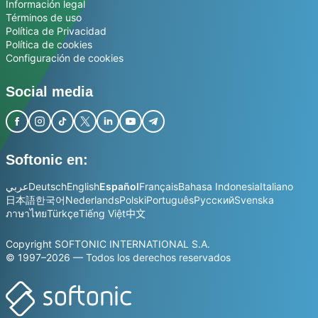
Información legal
Términos de uso
Política de Privacidad
Política de cookies
Configuración de cookies
Social media
Softonic en:
عربي
Deutsch
English
Español
Français
Bahasa Indonesia
Italiano
日本語
한국어
Nederlands
Polski
Português
Русский
Svenska
ภาษาไทย
Türkçe
Tiếng Việt
中文
Copyright SOFTONIC INTERNATIONAL S.A.
© 1997–2026 — Todos los derechos reservados