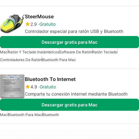
SteerMouse
2.9
Gratuito
Controlador especial para ratón USB y Bluetooth
Descargar gratis para Mac
Mac
Ratón Y Teclado Inalámbricos
Software De Ratón
Ratón Teclado
Controladores De Ratón
Bluetooth Para Mac
Bluetooth To Internet
4.9
Gratuito
Comparte tu conexión Internet mediante Bluetooth
Descargar gratis para Mac
Mac
Bluetooth Para Mac
Bluetooth