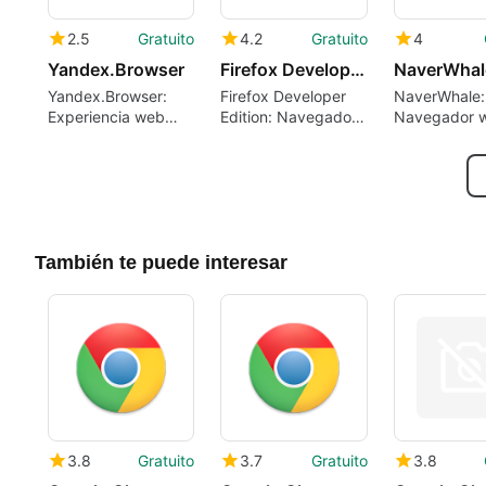
2.5
Gratuito
4.2
Gratuito
4
Yandex.Browser
Firefox Developer Edition
NaverWhal
Yandex.Browser:
Firefox Developer
NaverWhale:
Experiencia web
Edition: Navegador
Navegador 
rápida y segura
para
gratuito par
Desarrolladores
También te puede interesar
3.8
Gratuito
3.7
Gratuito
3.8