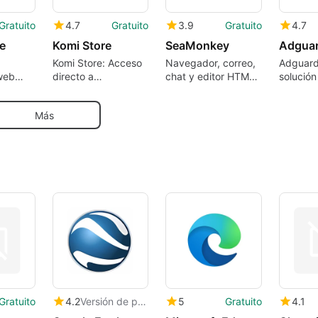
Gratuito
4.7
Gratuito
3.9
Gratuito
4.7
e
Komi Store
SeaMonkey
Adgua
Komi Store: Acceso
Navegador, correo,
Adguard
web
directo a
chat y editor HTML
solución
a Mac
lanzamientos de
en un único pack
contra 
código abierto para
molesto
Más
desarrolladores
Gratuito
4.2
Versión de prueba
5
Gratuito
4.1