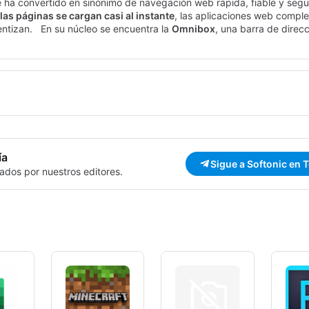
e ha convertido en sinónimo de navegación web rápida, fiable y segu
las páginas se cargan casi al instante
, las aplicaciones web comple
lentizan. En su núcleo se encuentra la
Omnibox
, una barra de direc
utocompleta consultas e incluso realiza cálculos. La
interfaz minima
o el desorden y permitiéndote concentrarte en lo que viniste a hace
eb.
ía
Sigue a Softonic en 
ados por nuestros editores.