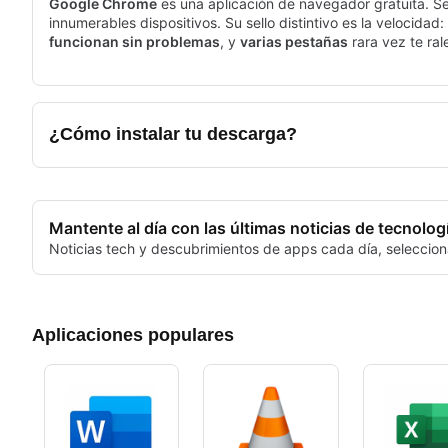
Google Chrome
es una aplicación de navegador gratuita. S
innumerables dispositivos. Su sello distintivo es la velocidad:
funcionan sin problemas
, y
varias pestañas
rara vez te ra
búsqueda unificada que ofrece sugerencias en tiempo real, a
Google Chrome coloca el contenido en primer plano, eliminand
artículos, ver videos o gestionar proyectos basados en la w
¿Cómo instalar tu descarga?
Mantente al día con las últimas noticias de tecnolog
Noticias tech y descubrimientos de apps cada día, seleccion
Aplicaciones populares