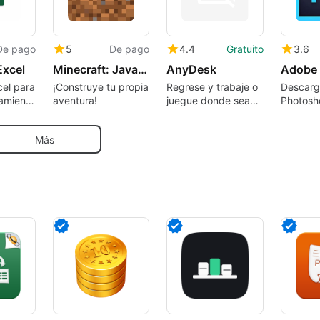
De pago
5
De pago
4.4
Gratuito
3.6
Excel
Minecraft: Java & Bedrock Edition
AnyDesk
cel para
¡Construye tu propia
Regrese y trabaje o
Descarg
amienta
aventura!
juegue donde sea
Photosh
a la
que esté.
Mac: Un
atos
editor d
Más
fotos