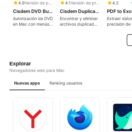
4.9
Versión de prueba
4.1
Versión de prueba
4.2
Cisdem DVD Burner
Cisdem Duplicate Finder
Autorización de DVD
Encontrar y eliminar
Extraer dato
en Mac con menús
archivos duplicados
precisión de
personalizados y
con velocidad y
hoja de cálc
soporte para
precisión.
Excel
formatos amplios
Explorar
Navegadores web para Mac
Nuevas apps
Ranking usuarios