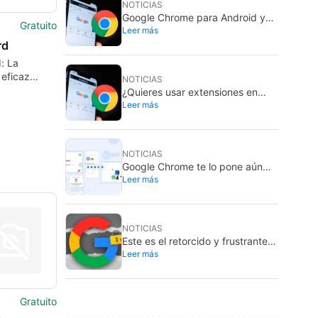
NOTICIAS
Google Chrome para Android ya
Gratuito
Leer más
te permite escuchar cualquier
rd
página web
: La
 eficaz
NOTICIAS
anuncios
¿Quieres usar extensiones en
s
Leer más
Google Chrome para Android?
Dentro de poco podrás
NOTICIAS
Google Chrome te lo pone aún
Leer más
más fácil para que uses las
passkeys
NOTICIAS
Este es el retorcido y frustrante
Leer más
nuevo método de los hackers
para que los usuarios de Chrome
revelen sus contraseñas
Gratuito