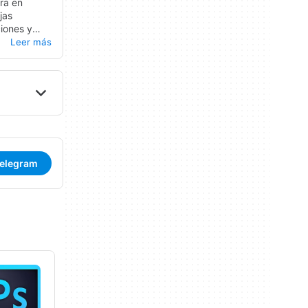
ra en
jas
ciones y
lista
de
Leer más
r: leer
Telegram