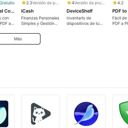
Gratuito
2.3
Versión de prueba
4
Versión de prueba
4.2
PDF to Excel Converter
iCash
DeviceShelf
s con
Finanzas Personales
Inventario de
Fácil de
 PDF a
Simples y Gestión
dispositivos de tu
PDF a P
ulo de
del Dinero
red en Mac: todo
local, sin cuenta ni
Más
nube