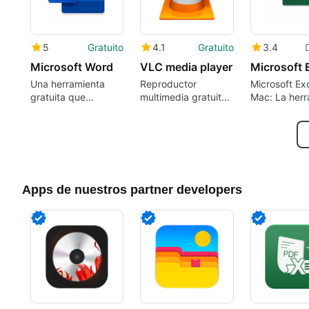
5
Gratuito
4.1
Gratuito
3.4
Microsoft Word
VLC media player
Microsoft 
Una herramienta
Reproductor
Microsoft Ex
gratuita que
multimedia gratuito
Mac: La herr
potencia tu
para Mac
definitiva par
productividad
gestión de d
Apps de nuestros partner developers