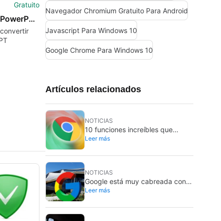
Gratuito
Navegador Chromium Gratuito Para Android
PDF to PowerPoint Converter
Javascript Para Windows 10
 convertir
PT
Google Chrome Para Windows 10
Artículos relacionados
NOTICIAS
10 funciones increíbles que
Leer más
tienes en la barra de direcciones
de Google Chrome (y que
seguramente desconocías)
NOTICIAS
Google está muy cabreada con el
Leer más
plan de Estados Unidos para
acabar con el monopolio de las
búsquedas: ¿podría salvarla
Trump?