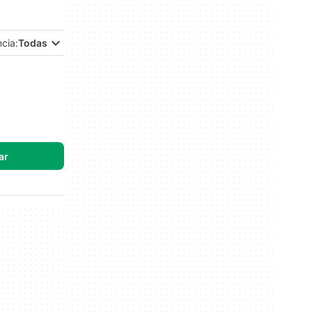
ncia:
Todas
ar