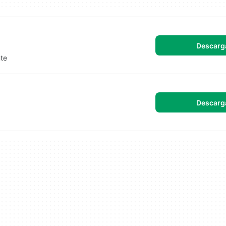
Descarg
nte
Descarg