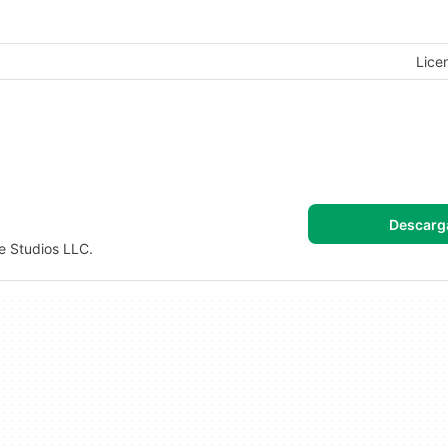
Lice
Descarg
e Studios LLC.