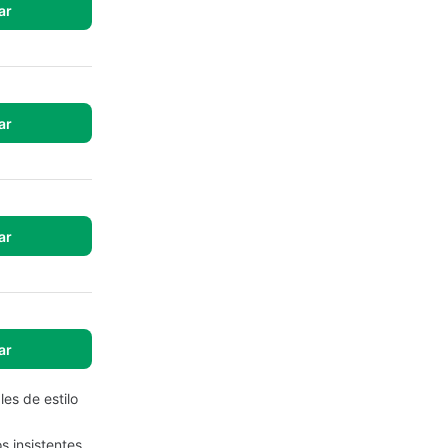
ar
ar
ar
ar
les de estilo
 insistentes.