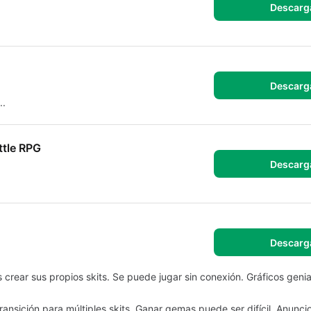
Descarg
Descarg
..
ttle RPG
Descarg
Descarg
 crear sus propios skits. Se puede jugar sin conexión. Gráficos genia
sición para múltiples skits. Ganar gemas puede ser difícil. Anuncios