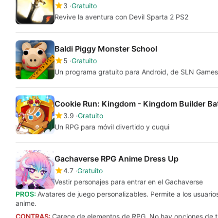
3
Gratuito
Revive la aventura con Devil Sparta 2 PS2
Baldi Piggy Monster School
5
Gratuito
Un programa gratuito para Android, de SLN Games
Cookie Run: Kingdom - Kingdom Builder Ba
3.9
Gratuito
Un RPG para móvil divertido y cuqui
Gachaverse RPG Anime Dress Up
4.7
Gratuito
Vestir personajes para entrar en el Gachaverse
PROS:
Avatares de juego personalizables. Permite a los usuarios
anime.
CONTRAS:
Carece de elementos de RPG. No hay opciones de tran