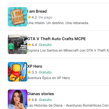
I am Bread
4.2
De pago
Una misión. Un destino. Una rebanada.
GTA V Theft Auto Crafts MCPE
4.4
Gratuito
Explora Los Santos en Minecraft con GTA V Theft 
XP Hero
3.3
Gratuito
Aventura Épica en XP Hero
Dianas stories
4.8
Gratuito
Las Historias de Diana - Aventuras Románticas Con