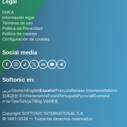
Legal
DMCA
Información legal
Términos de uso
Política de Privacidad
Política de cookies
Configuración de cookies
Social media
Softonic en:
عربي
Deutsch
English
Español
Français
Bahasa Indonesia
Italiano
日本語
한국어
Nederlands
Polski
Português
Русский
Svenska
ภาษาไทย
Türkçe
Tiếng Việt
中文
Copyright SOFTONIC INTERNATIONAL S.A.
© 1997–2026 — Todos los derechos reservados