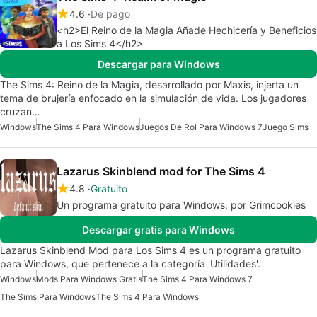
4.6
De pago
<h2>El Reino de la Magia Añade Hechicería y Beneficios
a Los Sims 4</h2>
Descargar para Windows
The Sims 4: Reino de la Magia, desarrollado por Maxis, injerta un
tema de brujería enfocado en la simulación de vida. Los jugadores
cruzan…
Windows
The Sims 4 Para Windows
Juegos De Rol Para Windows 7
Juego Sims
Lazarus Skinblend mod for The Sims 4
4.8
Gratuito
Un programa gratuito para Windows, por Grimcookies
Descargar gratis para Windows
Lazarus Skinblend Mod para Los Sims 4 es un programa gratuito
para Windows, que pertenece a la categoría 'Utilidades'.
Windows
Mods Para Windows Gratis
The Sims 4 Para Windows 7
The Sims Para Windows
The Sims 4 Para Windows