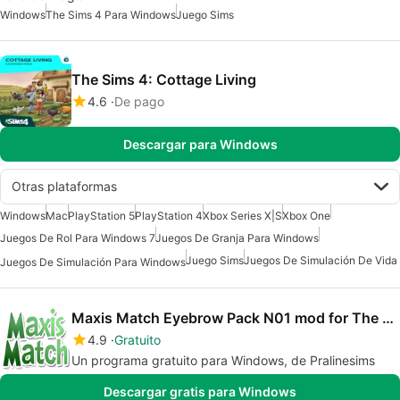
Windows
The Sims 4 Para Windows
Juego Sims
The Sims 4: Cottage Living
4.6
De pago
Descargar para Windows
Otras plataformas
Windows
Mac
PlayStation 5
PlayStation 4
Xbox Series X|S
Xbox One
Juegos De Rol Para Windows 7
Juegos De Granja Para Windows
Juego Sims
Juegos De Simulación De Vida
Juegos De Simulación Para Windows
Maxis Match Eyebrow Pack N01 mod for The Sims 4
4.9
Gratuito
Un programa gratuito para Windows, de Pralinesims
Descargar gratis para Windows