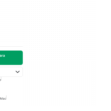
ara
r
 Mac