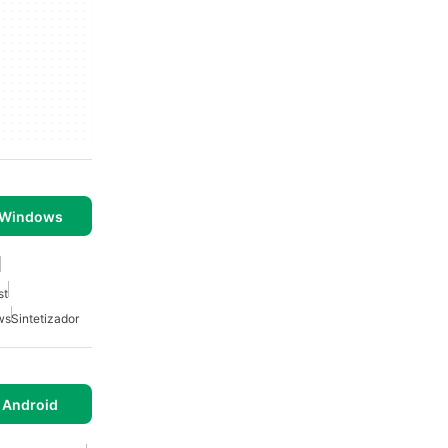
 Windows
st
ws
Sintetizador
 Android