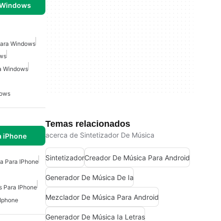
 Windows
Para Windows
ows
a Windows
dows
Temas relacionados
acerca de Sintetizador De Música
a iPhone
Sintetizador
Creador De Música Para Android
a Para IPhone
Generador De Música De Ia
s Para IPhone
Mezclador De Música Para Android
 Iphone
Generador De Música Ia Letras