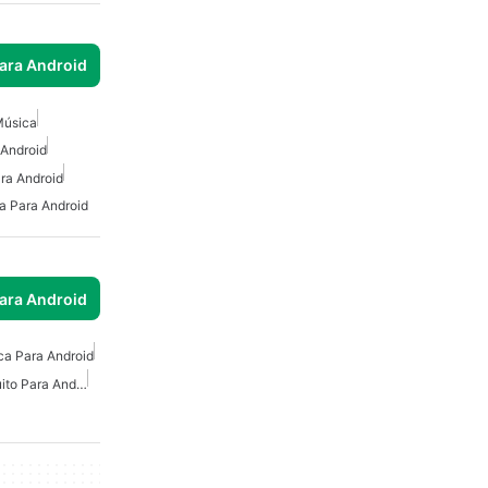
para Android
Música
 Android
ra Android
a Para Android
para Android
ca Para Android
Creador De Música Gratuito Para Android