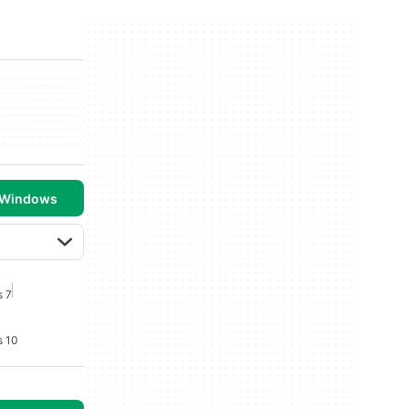
 Windows
s 7
s 10