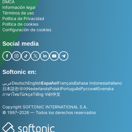
DMCA
Información legal
Términos de uso
Política de Privacidad
Política de cookies
Configuración de cookies
Social media
Softonic en:
عربي
Deutsch
English
Español
Français
Bahasa Indonesia
Italiano
日本語
한국어
Nederlands
Polski
Português
Русский
Svenska
ภาษาไทย
Türkçe
Tiếng Việt
中文
Copyright SOFTONIC INTERNATIONAL S.A.
© 1997–2026 — Todos los derechos reservados