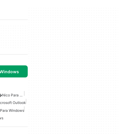
 Windows
Cliente De Correo Electr�nico Para Windows
crosoft Outlook
s Para Windows
ws