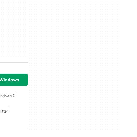
 Windows
indows 7
litter