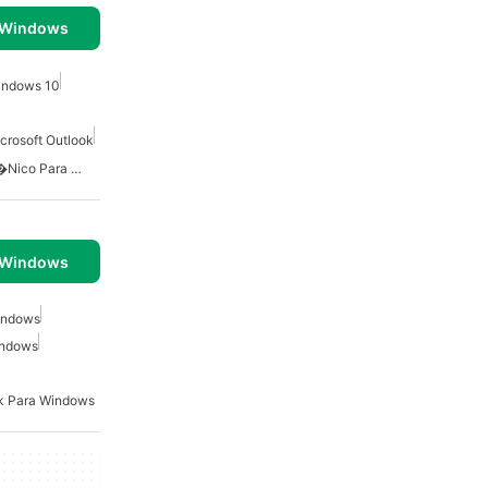
 Windows
indows 10
crosoft Outlook
Cliente De Correo Electr�nico Para Windows
 Windows
Windows
indows
k Para Windows