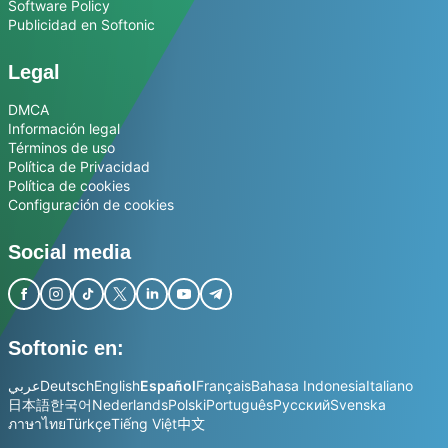
Software Policy
Publicidad en Softonic
Legal
DMCA
Información legal
Términos de uso
Política de Privacidad
Política de cookies
Configuración de cookies
Social media
Softonic en:
عربي
Deutsch
English
Español
Français
Bahasa Indonesia
Italiano
日本語
한국어
Nederlands
Polski
Português
Русский
Svenska
ภาษาไทย
Türkçe
Tiếng Việt
中文