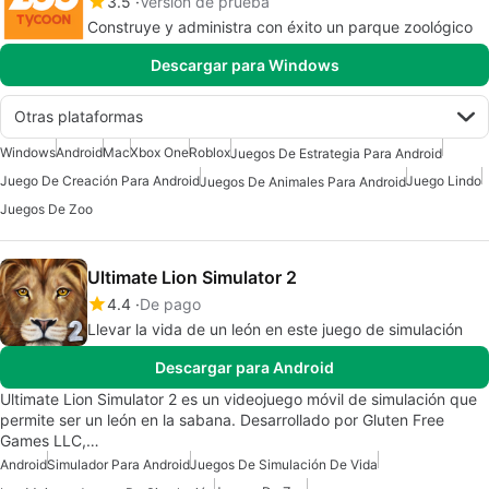
3.5
Versión de prueba
Construye y administra con éxito un parque zoológico
Descargar para Windows
Otras plataformas
Windows
Android
Mac
Xbox One
Roblox
Juegos De Estrategia Para Android
Juego De Creación Para Android
Juego Lindo
Juegos De Animales Para Android
Juegos De Zoo
Ultimate Lion Simulator 2
4.4
De pago
Llevar la vida de un león en este juego de simulación
Descargar para Android
Ultimate Lion Simulator 2 es un videojuego móvil de simulación que
permite ser un león en la sabana. Desarrollado por Gluten Free
Games LLC,…
Android
Simulador Para Android
Juegos De Simulación De Vida