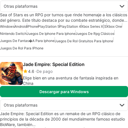
Otras plataformas
Sea of Stars es un RPG por turnos que rinde homenaje a los clásicos
del género. Este título destaca por su combate estratégico, donde…
Windows
Android
iPhone
PlayStation 5
PlayStation 4
Xbox Series X|S
Xbox One
Nintendo Switch
Juegos De Iphone Para Iphone
Juegos De Rpg Clásicos
Juegos De Fantas�a Para Iphone
Juegos De Rol Gratuitos Para Iphone
Juegos De Rol Para IPhone
Jade Empire: Special Edition
4.6
De pago
Elige bien en una aventura de fantasía inspirada en
China
Descargar para Windows
Otras plataformas
Jade Empire: Special Edition es un remake de un RPG clásico de
principios de la década de 2000 del mundialmente famoso estudio
BioWare, también…