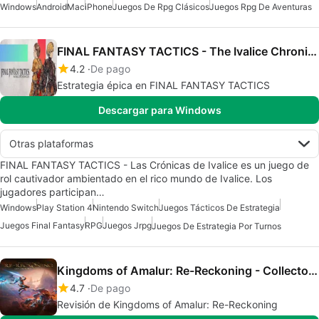
Windows
Android
Mac
iPhone
Juegos De Rpg Clásicos
Juegos Rpg De Aventuras
FINAL FANTASY TACTICS - The Ivalice Chronicles
4.2
De pago
Estrategia épica en FINAL FANTASY TACTICS
Descargar para Windows
Otras plataformas
FINAL FANTASY TACTICS - Las Crónicas de Ivalice es un juego de
rol cautivador ambientado en el rico mundo de Ivalice. Los
jugadores participan…
Windows
Play Station 4
Nintendo Switch
Juegos Tácticos De Estrategia
Juegos Final Fantasy
RPG
Juegos Jrpg
Juegos De Estrategia Por Turnos
Kingdoms of Amalur: Re-Reckoning - Collectors Edition
4.7
De pago
Revisión de Kingdoms of Amalur: Re-Reckoning