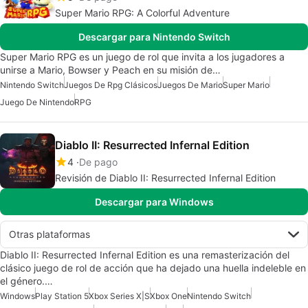
Super Mario RPG: A Colorful Adventure
Descargar para Nintendo Switch
Super Mario RPG es un juego de rol que invita a los jugadores a
unirse a Mario, Bowser y Peach en su misión de…
Nintendo Switch
Juegos De Rpg Clásicos
Juegos De Mario
Super Mario
Juego De Nintendo
RPG
Diablo II: Resurrected Infernal Edition
4
De pago
Revisión de Diablo II: Resurrected Infernal Edition
Descargar para Windows
Otras plataformas
Diablo II: Resurrected Infernal Edition es una remasterización del
clásico juego de rol de acción que ha dejado una huella indeleble en
el género.…
Windows
Play Station 5
Xbox Series X|S
Xbox One
Nintendo Switch