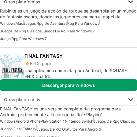
Otras plataformas
Rubinite es un juego de acción de rol que se desarrolla en un mundo
de fantasía oscura, donde los jugadores asumen el papel de…
Windows
Mac
Juegos Rpg De Aventuras
Rpg Para Windows
Juegos De Rpg Clásicos
Juegos De Rol Para Windows 7
Juego Rpg Para Windows 7
FINAL FANTASY
5
De pago
Una aplicación completa para Android, de SQUARE
ENIX Co.Ltd..
Descargar para Windows
Otras plataformas
FINAL FANTASY es una versión completa del programa para
Android, perteneciente a la categoría 'Role Playing'.
Windows
Android
iPhone
Play Station 4
Nintendo Switch
Juegos De Rpg Clásicos
Juegos Final Fantasy
Juegos De Rol Gratuitos Para Android