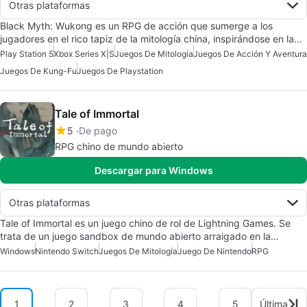
Otras plataformas
Black Myth: Wukong es un RPG de acción que sumerge a los
jugadores en el rico tapiz de la mitología china, inspirándose en la…
Play Station 5
Xbox Series X|S
Juegos De Mitología
Juegos De Acción Y Aventura
Juegos De Kung-Fu
Juegos De Playstation
Tale of Immortal
5
De pago
RPG chino de mundo abierto
Descargar para Windows
Otras plataformas
Tale of Immortal es un juego chino de rol de Lightning Games. Se
trata de un juego sandbox de mundo abierto arraigado en la…
Windows
Nintendo Switch
Juegos De Mitología
Juego De Nintendo
RPG
1
2
3
4
5
Última