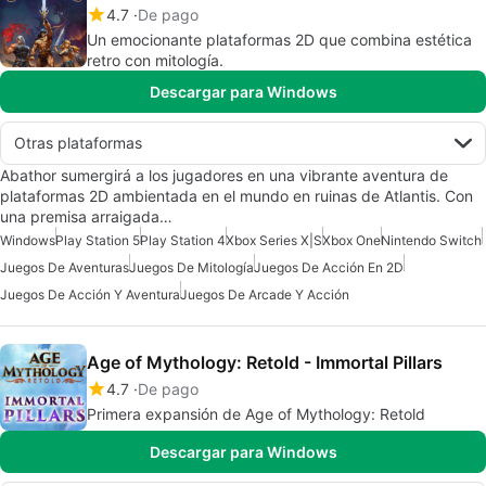
4.7
De pago
Un emocionante plataformas 2D que combina estética
retro con mitología.
Descargar para Windows
Otras plataformas
Abathor sumergirá a los jugadores en una vibrante aventura de
plataformas 2D ambientada en el mundo en ruinas de Atlantis. Con
una premisa arraigada…
Windows
Play Station 5
Play Station 4
Xbox Series X|S
Xbox One
Nintendo Switch
Juegos De Aventuras
Juegos De Mitología
Juegos De Acción En 2D
Juegos De Acción Y Aventura
Juegos De Arcade Y Acción
Age of Mythology: Retold - Immortal Pillars
4.7
De pago
Primera expansión de Age of Mythology: Retold
Descargar para Windows