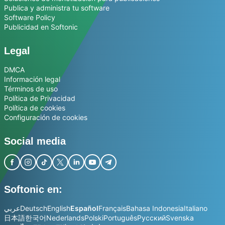
Publica y administra tu software
Software Policy
Publicidad en Softonic
Legal
DMCA
Información legal
Términos de uso
Política de Privacidad
Política de cookies
Configuración de cookies
Social media
Softonic en:
عربي
Deutsch
English
Español
Français
Bahasa Indonesia
Italiano
日本語
한국어
Nederlands
Polski
Português
Русский
Svenska