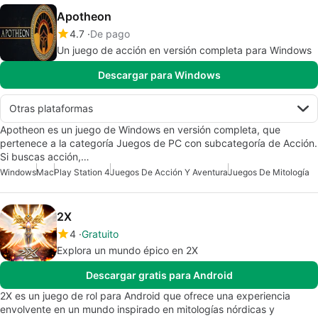
Apotheon
4.7
De pago
Un juego de acción en versión completa para Windows
Descargar para Windows
Otras plataformas
Apotheon es un juego de Windows en versión completa, que
pertenece a la categoría Juegos de PC con subcategoría de Acción.
Si buscas acción,…
Windows
Mac
Play Station 4
Juegos De Acción Y Aventura
Juegos De Mitología
2X
4
Gratuito
Explora un mundo épico en 2X
Descargar gratis para Android
2X es un juego de rol para Android que ofrece una experiencia
envolvente en un mundo inspirado en mitologías nórdicas y