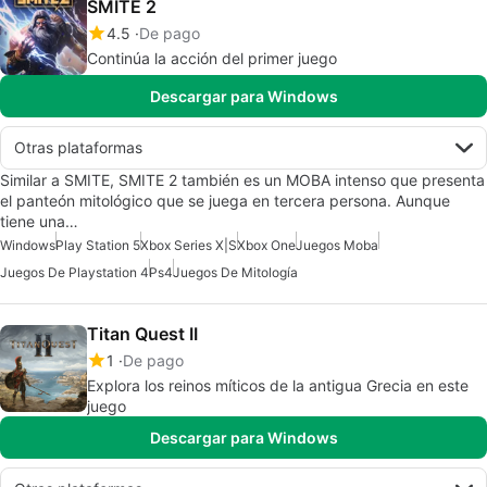
SMITE 2
4.5
De pago
Continúa la acción del primer juego
Descargar para Windows
Otras plataformas
Similar a SMITE, SMITE 2 también es un MOBA intenso que presenta
el panteón mitológico que se juega en tercera persona. Aunque
tiene una…
Windows
Play Station 5
Xbox Series X|S
Xbox One
Juegos Moba
Juegos De Playstation 4
Ps4
Juegos De Mitología
Titan Quest II
1
De pago
Explora los reinos míticos de la antigua Grecia en este
juego
Descargar para Windows