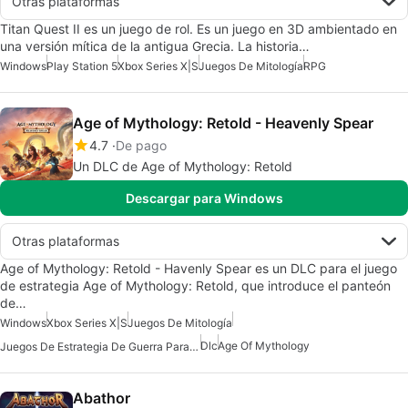
Otras plataformas
Titan Quest II es un juego de rol. Es un juego en 3D ambientado en
una versión mítica de la antigua Grecia. La historia…
Windows
Play Station 5
Xbox Series X|S
Juegos De Mitología
RPG
Age of Mythology: Retold - Heavenly Spear
4.7
De pago
Un DLC de Age of Mythology: Retold
Descargar para Windows
Otras plataformas
Age of Mythology: Retold - Havenly Spear es un DLC para el juego
de estrategia Age of Mythology: Retold, que introduce el panteón
de…
Windows
Xbox Series X|S
Juegos De Mitología
Dlc
Age Of Mythology
Juegos De Estrategia De Guerra Para Windows
Abathor