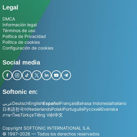
Legal
DMCA
Información legal
Términos de uso
Política de Privacidad
Política de cookies
Configuración de cookies
Social media
Softonic en:
عربي
Deutsch
English
Español
Français
Bahasa Indonesia
Italiano
日本語
한국어
Nederlands
Polski
Português
Русский
Svenska
ภาษาไทย
Türkçe
Tiếng Việt
中文
Copyright SOFTONIC INTERNATIONAL S.A.
© 1997–2026 — Todos los derechos reservados