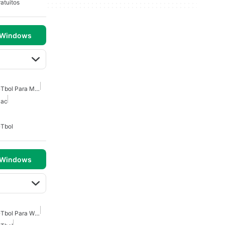
atuitos
 Windows
Juegos De Gestor De F�tbol Para Mac
Mac
�tbol
 Windows
Juegos De Gestor De F�tbol Para Windows