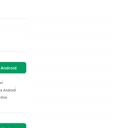
 Android
on
ra Android
illos