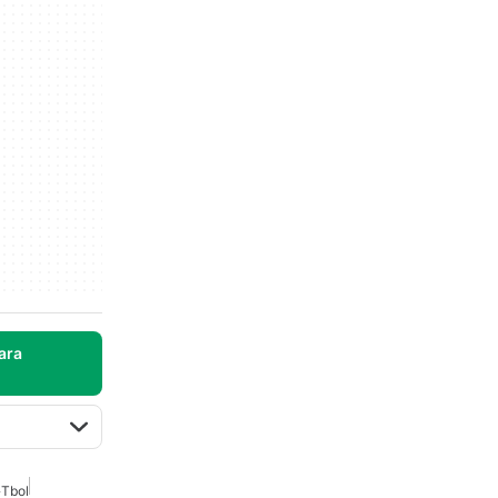
ara
�tbol