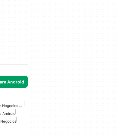
para Android
Juegos De Simulación De Negocios Para Android
a Android
 Negocios